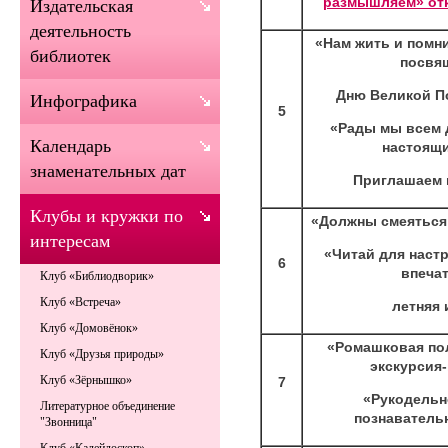
размышляем» от
Издательская
деятельность
«Нам жить и помн
библиотек
посвя
Дню Великой П
Инфографика
5
«Рады мы всем 
Календарь
настоящи
знаменательных дат
Приглашаем в
Клубы и кружки по
«Должны смеяться 
интересам
«Читай для настр
6
впеча
Клуб «Библиодворик»
Клуб «Встреча»
летняя 
Клуб «Домовёнок»
«Ромашковая по
Клуб «Друзья природы»
экскурсия
Клуб «Зёрнышко»
7
«Рукодельн
Литературное объединение
познаватель
"Звонница"