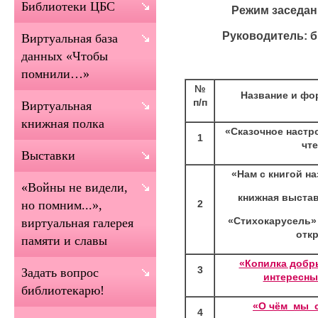
Библиотеки ЦБС
Режим заседан
Руководитель: б
Виртуальная база
данных «Чтобы
помнили…»
№
Название и фо
п/п
Виртуальная
книжная полка
«Сказочное настр
1
чт
Выставки
«Нам с книгой н
«Войны не видели,
книжная выста
2
но помним...»,
«Стихокарусель»
виртуальная галерея
отк
памяти и славы
«Копилка добр
3
Задать вопрос
интересны
библиотекарю!
«О чём мы с
4