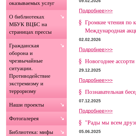
09.02.2026
оказываемых услуг
Подробнее>>>
О библиотеках
Громкие чтения по к
МБУК ВЦБС на
Международная акци
страницах прессы
02.02.2026
Гражданская
Подробнее>>>
оборона и
чрезвычайные
Новогоднее ассорти
ситуации.
29.12.2025
Противодействие
Подробнее>>>
экстремизму и
терроризму
Познавательная бес
07.12.2025
Наши проекты
Подробнее>>>
Фотогалерея
"Рады мы всем друзь
Библиотека: мифы
05.06.2025