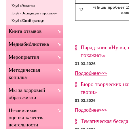
Клуб «Эколята»
«Лишь пробьёт 1
12
асс
Клуб «Экспедиция в прошлое»
Клуб «Юный краевед»
Книга отзывов
Медиабиблиотека
Парад книг «Ну-ка, к
покажись»
Мероприятия
31.03.2026
Методическая
Подробнее>>>
копилка
Бюро творческих нах
Мы за здоровый
твори»
образ жизни
01.03.2026
Подробнее>>>
Независимая
оценка качества
Тематическая бесед
деятельности