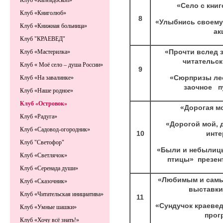
Клуб «Калейдоскоп»
«Село с кни
Клуб «Книголюб»
8
«Улыбнись своему
Клуб «Книжная больница»
ак
Клуб "КРАЕВЕД"
«Прочти вслед 
Клуб «Мастерилка»
читательс
Клуб « Моё село – душа России»
9
«Сюрпризы ле
Клуб «На завалинке»
заочное п
Клуб «Наше родное»
Клуб «Островок»
«Дорогая м
Клуб «Радуга»
«Дорогой мой, 
Клуб «Садовод-огородник»
10
инт
Клуб "Светофор"
«Были и небылицы
Клуб «Светлячок»
птицы» презен
Клуб «Серенада души»
«Любимым и сам
Клуб «Сказочник»
выставки
Клуб «Читательская инициатива»
11
«Сундучок краеве
Клуб «Умные шашки»
прог
Клуб «Хочу всё знать!»