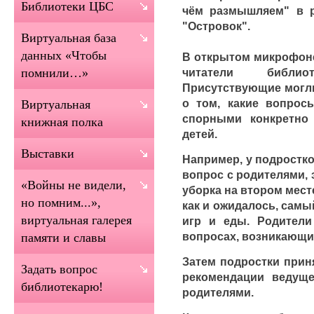
Библиотеки ЦБС
чём размышляем" в р
"Островок".
Виртуальная база
данных «Чтобы
В открытом микрофоне
читатели библио
помнили…»
Присутствующие могли
о том, какие вопро
Виртуальная
спорными конкретно
книжная полка
детей.
Выставки
Например, у подростко
вопрос с родителями,
«Войны не видели,
уборка на втором мест
но помним...»,
как и ожидалось, сам
виртуальная галерея
игр и еды. Родители
вопросах, возникающих
памяти и славы
Затем подростки приня
Задать вопрос
рекомендации ведуще
библиотекарю!
родителями.