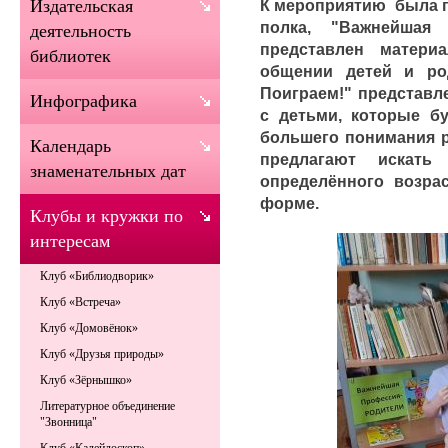
К мероприятию была п
Издательская
полка, "Важнейшая
деятельность
представлен матери
библиотек
общении детей и род
Поиграем!" представл
Инфографика
с детьми, которые б
большего понимания р
Календарь
предлагают искат
знаменательных дат
определённого возра
форме.
Клубы и кружки по
интересам
Клуб «Библиодворик»
Клуб «Встреча»
Клуб «Домовёнок»
Клуб «Друзья природы»
Клуб «Зёрнышко»
Литературное объединение
"Звонница"