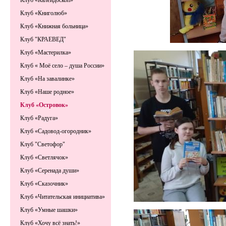
Клуб «Калейдоскоп»
Клуб «Книголюб»
Клуб «Книжная больница»
Клуб "КРАЕВЕД"
Клуб «Мастерилка»
Клуб « Моё село – душа России»
Клуб «На завалинке»
Клуб «Наше родное»
Клуб «Островок»
Клуб «Радуга»
Клуб «Садовод-огородник»
Клуб "Светофор"
Клуб «Светлячок»
Клуб «Серенада души»
Клуб «Сказочник»
Клуб «Читательская инициатива»
Клуб «Умные шашки»
Клуб «Хочу всё знать!»