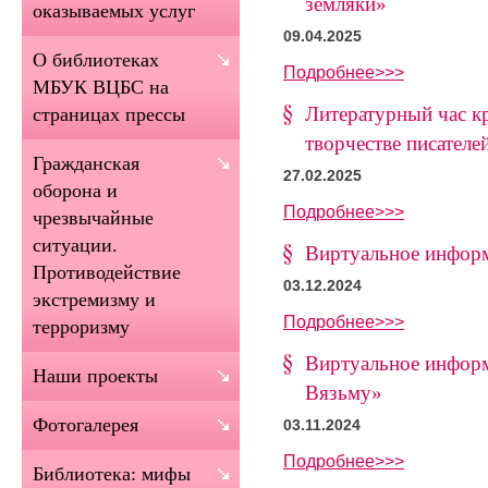
земляки»
оказываемых услуг
09.04.2025
О библиотеках
Подробнее>>>
МБУК ВЦБС на
Литературный час к
страницах прессы
творчестве писателе
Гражданская
27.02.2025
оборона и
Подробнее>>>
чрезвычайные
ситуации.
Виртуальное инфор
Противодействие
03.12.2024
экстремизму и
Подробнее>>>
терроризму
Виртуальное инфор
Наши проекты
Вязьму»
Фотогалерея
03.11.2024
Подробнее>>>
Библиотека: мифы