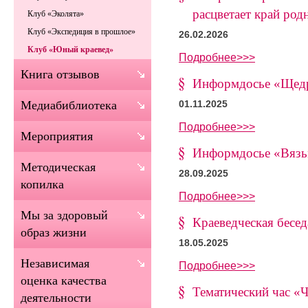
расцветает край род
Клуб «Эколята»
Клуб «Экспедиция в прошлое»
26.02.2026
Клуб «Юный краевед»
Подробнее>>>
Книга отзывов
Информдосье «Щедра
Медиабиблиотека
01.11.2025
Подробнее>>>
Мероприятия
Информдосье «Вязь
Методическая
28.09.2025
копилка
Подробнее>>>
Мы за здоровый
Краеведческая бесед
образ жизни
18.05.2025
Независимая
Подробнее>>>
оценка качества
Тематический час «
деятельности