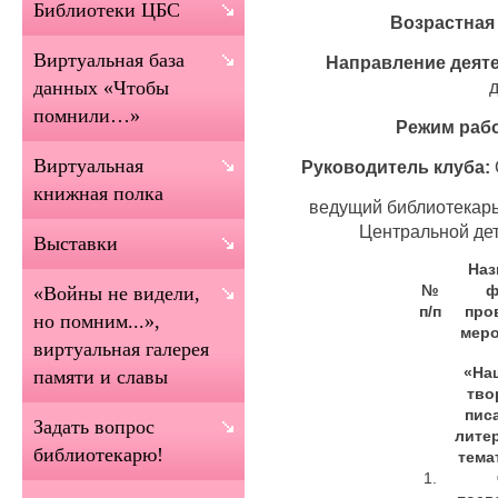
Библиотеки ЦБС
Возрастная 
Виртуальная база
Направление деяте
данных «Чтобы
помнили…»
Режим раб
Виртуальная
Руководитель клуба:
книжная полка
ведущий библиотекарь
Центральной де
Выставки
Наз
№
ф
«Войны не видели,
п/п
про
но помним...»,
меро
виртуальная галерея
«На
памяти и славы
тво
пис
Задать вопрос
лите
библиотекарю!
тема
1.