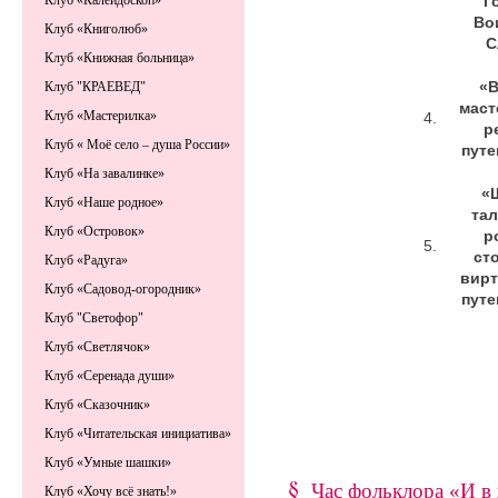
Г
Клуб «Калейдоскоп»
Во
Клуб «Книголюб»
С
Клуб «Книжная больница»
«В
Клуб "КРАЕВЕД"
маст
Клуб «Мастерилка»
4.
р
Клуб « Моё село – душа России»
путе
Клуб «На завалинке»
«
Клуб «Наше родное»
та
Клуб «Островок»
р
5.
ст
Клуб «Радуга»
вирт
Клуб «Садовод-огородник»
путе
Клуб "Светофор"
Клуб «Светлячок»
Клуб «Серенада души»
Клуб «Сказочник»
Клуб «Читательская инициатива»
Клуб «Умные шашки»
Час фольклора «И в 
Клуб «Хочу всё знать!»