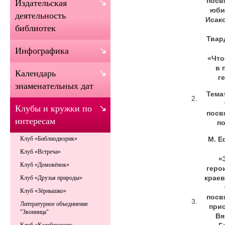
посв
Издательская
юби
деятельность
Исак
библиотек
Твар
Инфографика
«Что
в 
Календарь
г
знаменательных дат
Тема
2.
Клубы и кружки по
посв
интересам
п
М. Е
Клуб «Библиодворик»
Клуб «Встреча»
«
Клуб «Домовёнок»
геро
крае
Клуб «Друзья природы»
Клуб «Зёрнышко»
посв
3.
Литературное объединение
при
"Звонница"
Вя