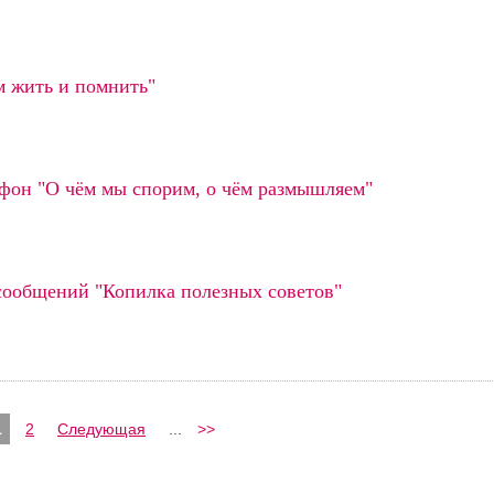
м жить и помнить"
он "О чём мы спорим, о чём размышляем"
сообщений "Копилка полезных советов"
1
2
Следующая
...
>>