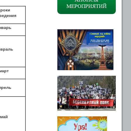
роки
ведения
нварь
враль
март
прель
май