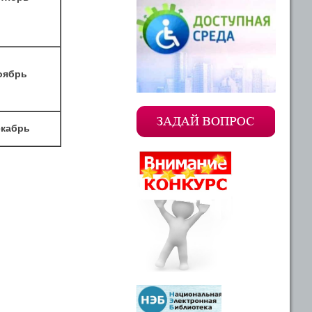
оябрь
екабрь