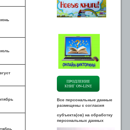
июнь
июль
вгуст
нтябрь
Все персональные данные
размещены
с
согласия
субъекта(ов) на обработку
персональных данных
ктябрь