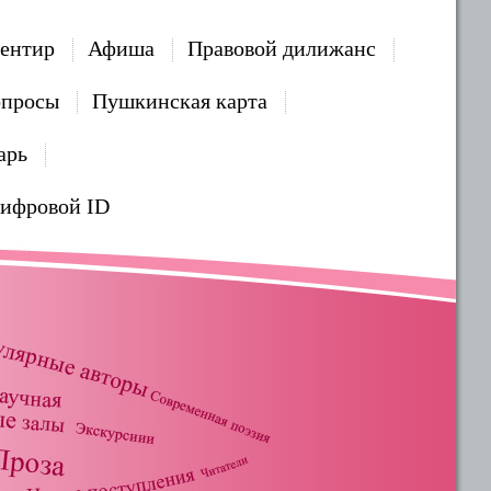
ентир
Афиша
Правовой дилижанс
опросы
Пушкинская карта
арь
Цифровой ID