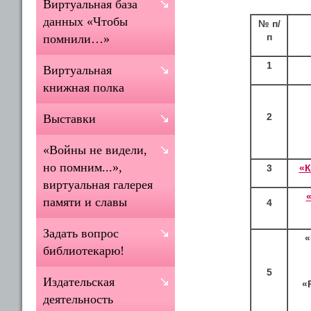
Виртуальная база
данных «Чтобы
№ п/
п
помнили…»
1
Виртуальная
книжная полка
2
Выставки
«Войны не видели,
но помним...»,
3
«К
виртуальная галерея
памяти и славы
4
Задать вопрос
«
библиотекарю!
5
Издательская
«
деятельность