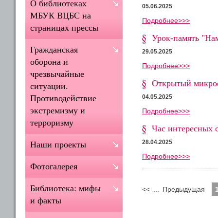
О библиотеках
05.06.2025
МБУК ВЦБС на
Подробнее>>>
страницах прессы
Урок-память "На
Гражданская
29.05.2025
оборона и
Подробнее>>>
чрезвычайные
Открытый микроф
ситуации.
04.05.2025
Противодействие
экстремизму и
Подробнее>>>
терроризму
Час интересных 
28.04.2025
Наши проекты
Подробнее>>>
Фотогалерея
Библиотека: мифы
<<
...
Предыдущая
и факты