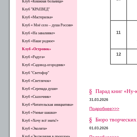
Клуб «Книжная больница»
Клуб "КРАЕВЕД"
Клуб «Мастерилка»
Клуб « Моё село – душа России»
11
Клуб «На завалинке»
Клуб «Наше родное»
Клуб «Островок»
12
Клуб «Радуга»
Клуб «Садовод-огородник»
Клуб "Светофор"
Клуб «Светлячок»
Клуб «Серенада души»
Парад книг «Ну-к
Клуб «Сказочник»
31.03.2026
Клуб «Читательская инициатива»
Подробнее>>>
Клуб «Умные шашки»
Бюро творческих 
Клуб «Хочу всё знать!»
01.03.2026
Клуб «Эколята»
Клуб «Экспедиция в прошлое»
Подробнее>>>