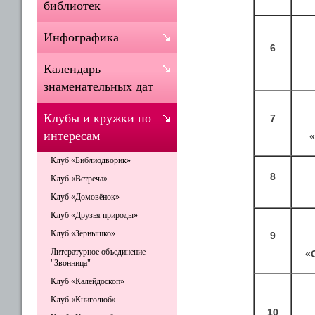
библиотек
Инфографика
6
Календарь
знаменательных дат
Клубы и кружки по
7
интересам
«
Клуб «Библиодворик»
8
Клуб «Встреча»
Клуб «Домовёнок»
Клуб «Друзья природы»
Клуб «Зёрнышко»
9
Литературное объединение
«
"Звонница"
Клуб «Калейдоскоп»
Клуб «Книголюб»
10