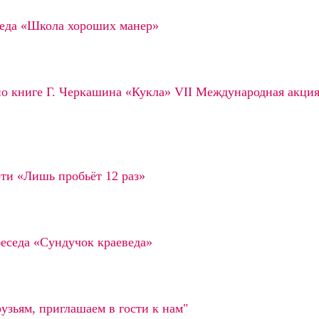
седа «Школа хороших манер»
по книге Г. Черкашина «Кукла» VII Международная акци
ти «Лишь пробьёт 12 раз»
беседа «Сундучок краеведа»
узьям, приглашаем в гости к нам"