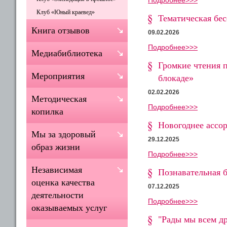
Клуб «Юный краевед»
Тематическая бе
Книга отзывов
09.02.2026
Подробнее>>>
Медиабиблиотека
Громкие чтения 
Мероприятия
блокаде»
02.02.2026
Методическая
Подробнее>>>
копилка
Новогоднее ассор
Мы за здоровый
29.12.2025
образ жизни
Подробнее>>>
Независимая
Познавательная 
оценка качества
07.12.2025
деятельности
Подробнее>>>
оказываемых услуг
"Рады мы всем др