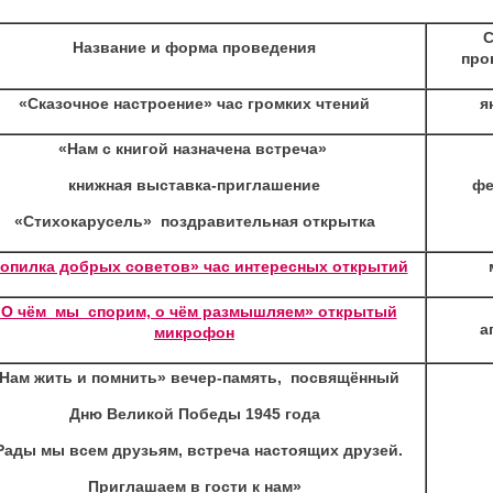
С
Название и форма проведения
про
«Сказочное настроение» час громких чтений
я
«Нам с книгой назначена встреча»
книжная выставка-приглашение
фе
«Стихокарусель» поздравительная открытка
опилка добрых советов» час интересных открытий
«О чём мы спорим, о чём размышляем» открытый
а
микрофон
Нам жить и помнить» вечер-память, посвящённый
Дню Великой Победы 1945 года
Рады мы всем друзьям, встреча настоящих друзей.
Приглашаем в гости к нам»