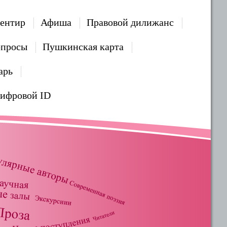
ентир
Афиша
Правовой дилижанс
опросы
Пушкинская карта
арь
Цифровой ID