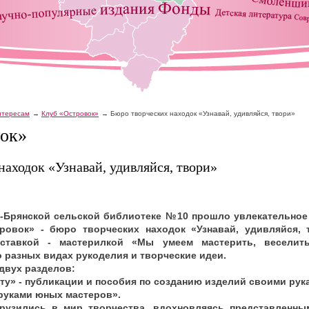
интересам
Клуб «Островок»
Бюро творческих находок «Узнавай, удивляйся, твори»
ок»
находок «Узнавай, удивляйся, твори»
-Брянской сельской библиотеке №10 прошло увлекательное
тровок» - бюро творческих находок «Узнавай, удивляйся, 
ставкой - мастерилкой «Мы умеем мастерить, веселить
о разных видах рукоделия и творческие идеи.
двух разделов:
ту» - публикации и пособия по созданию изделий своими рук
руками юных мастеров».
грузились в мир творчества, вдохновляясь представленны