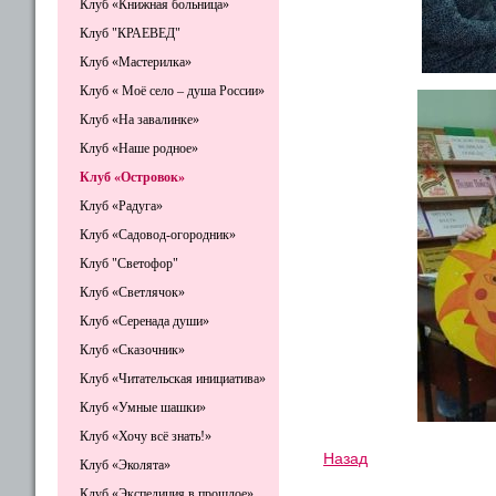
Клуб «Книжная больница»
Клуб "КРАЕВЕД"
Клуб «Мастерилка»
Клуб « Моё село – душа России»
Клуб «На завалинке»
Клуб «Наше родное»
Клуб «Островок»
Клуб «Радуга»
Клуб «Садовод-огородник»
Клуб "Светофор"
Клуб «Светлячок»
Клуб «Серенада души»
Клуб «Сказочник»
Клуб «Читательская инициатива»
Клуб «Умные шашки»
Клуб «Хочу всё знать!»
Назад
Клуб «Эколята»
Клуб «Экспедиция в прошлое»