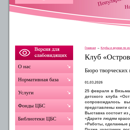
Главная
Клубы и кружки по 
Клуб «Остров
О нас
Бюро творческих 
Нормативная база
01.03.2026
25 февраля в Вязьма
Услуги
детского клуба «Ос
сопровождалось вы
Фонды ЦБС
представлены книги 
Выставка состоит из 
Библиотеки ЦБС
«Дарите людям красо
«Работы, сделанные 
Позже участники по