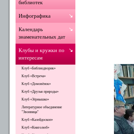
библиотек
Инфографика
Календарь
знаменательных дат
Клубы и кружки по
интересам
Клуб «Библиодворик»
Клуб «Встреча»
Клуб «Домовёнок»
Клуб «Друзья природы»
Клуб «Зёрнышко»
Литературное объединение
"Звонница"
Клуб «Калейдоскоп»
Клуб «Книголюб»