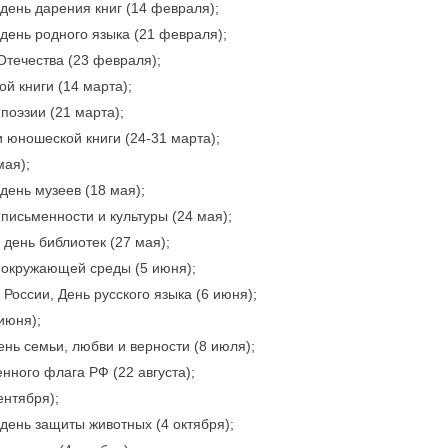
ень дарения книг (14 февраля);
ень родного языка (21 февраля);
Отечества (23 февраля);
й книги (14 марта);
поэзии (21 марта);
 юношеской книги (24-31 марта);
мая);
ень музеев (18 мая);
письменности и культуры (24 мая);
день библиотек (27 мая);
окружающей среды (5 июня);
России, День русского языка (6 июня);
июня);
нь семьи, любви и верности (8 июля);
нного флага РФ (22 августа);
ентября);
ень защиты животных (4 октября);