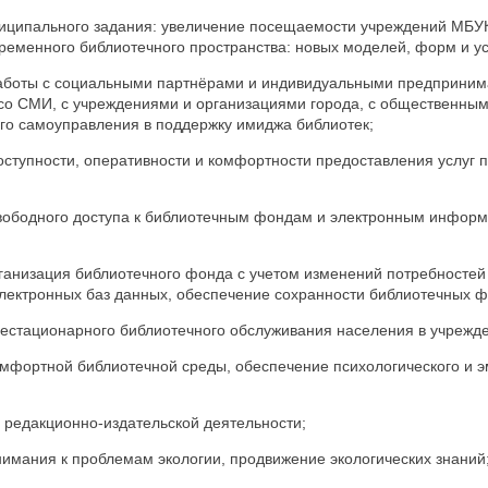
иципального задания: увеличение посещаемости учреждений МБУ
ременного библиотечного пространства: новых моделей, форм и ус
аботы с социальными партнёрами и индивидуальными предприним
со СМИ, с учреждениями и организациями города, с общественным
го самоуправления в поддержку имиджа библиотек;
оступности, оперативности и комфортности предоставления услуг 
вободного доступа к библиотечным фондам и электронным инфор
рганизация библиотечного фонда с учетом изменений потребностей
ектронных баз данных, обеспечение сохранности библиотечных ф
нестационарного библиотечного обслуживания населения в учрежде
омфортной библиотечной среды, обеспечение психологического и 
 редакционно-издательской деятельности;
нимания к проблемам экологии, продвижение экологических знаний