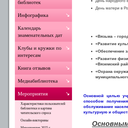
День народного е
библиотек
День матери в Ро
Инфографика
Календарь
знаменательных дат
«
Вязьма – горо
«Развитие куль
Клубы и кружки по
«Обеспечение з
интересам
«Развитие физи
«Вяземский рай
Книга отзывов
«Охрана окруж
муниципального
Медиабиблиотека
Мероприятия
Основной целью учр
способом получения
Характеристики пользователей
обслуживание населе
библиотеки и картина
культурную и общест
читательского спроса
Онлайн-викторины
Основным
Мероприятия 2025 г.