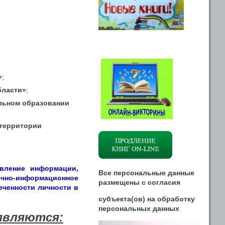
»
;
бласти»
;
альном образовании
 территории
авление информации,
Все персональные данные
ечно-информационное
размещены
с
согласия
еченности личности в
субъекта(ов) на обработку
персональных данных
являются: