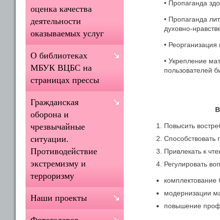
• Пропаганда здо
оценка качества
• Пропаганда лит
деятельности
духовно-нравств
оказываемых услуг
• Реорганизация
О библиотеках
• Укрепление ма
МБУК ВЦБС на
пользователей б
страницах прессы
Гражданская
В
оборона и
Повысить востре
чрезвычайные
ситуации.
Способствовать 
Противодействие
Привлекать к чте
экстремизму и
Регулировать во
терроризму
комплектование 
модернизации ма
Наши проекты
повышение профе