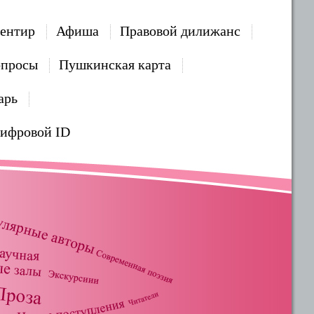
ентир
Афиша
Правовой дилижанс
опросы
Пушкинская карта
арь
Цифровой ID