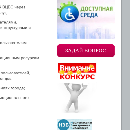
К ВЦБС через
луг;
ателями,
и структурами и
пользователям
мационным ресурсам
 пользователей,
ондов;
ниях города;
эмоционального
;