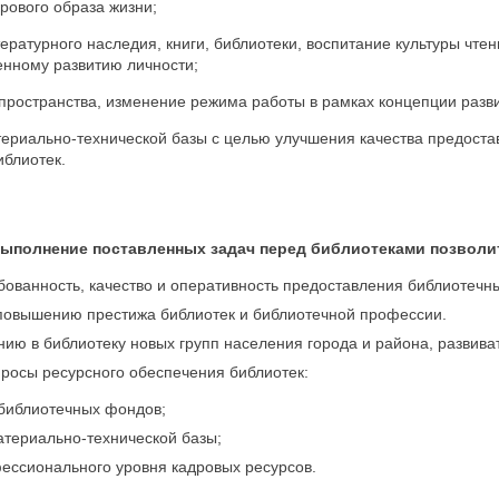
рового образа жизни;
ературного наследия, книги, библиотеки, воспитание культуры чтен
енному развитию личности;
 пространства, изменение режима работы в рамках концепции разви
териально-технической базы с целью улучшения качества предоста
иблиотек.
ыполнение поставленных задач перед библиотеками позволи
бованность, качество и оперативность предоставления библиотечны
повышению престижа библиотек и библиотечной профессии.
нию в библиотеку новых групп населения города и района, развиват
просы ресурсного обеспечения библиотек:
библиотечных фондов;
териально-технической базы;
ссионального уровня кадровых ресурсов.