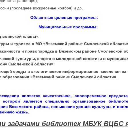
динства (4 ноября);
ссии (последнее воскресенье ноября) и др.
Областные целевые программы:
Муниципальные программы:
д воинской славы»
;
туры и туризма в МО «Вяземский район» Смоленской области
аконности и правопорядка в Вяземском районе Смоленской о
ческой культуры, спорта и молодежной политики в муницип
он» Смоленской области»
;
ающей среды и экологическое информирование населения на
 образования «Вяземский район» Смоленской области».
еждения является качественное, своевременное предост
 которой является специально организованное библиот
ния Вяземского района, повышение уровня культуры и вовл
венную жизнь.
и задачами библиотек МБУК ВЦБС 