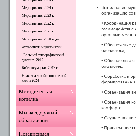
Выполнение мун
Мероприятия 2024 г.
организацию сов
Мероприятия 2023 г.
• Координация р
Мероприятия 2022 г.
взаимодействие 
Мероприятия 2021 г.
органами местно
Мероприятия 2020 года
• Обеспечение д
Фотоотчеты мероприятий
библиотеки;
"Большой этнографический
диктант" 2019
• Обеспечение с
библиотек;
Библиосумерки- 2017 г.
Неделя детской и юношеской
• Обработка и о
книги 2024
формирование эл
Методическая
• Организация в
копилка
• Организация к
комфорта;
Мы за здоровый
• Осуществление
образ жизни
• Привлечение в
Независимая