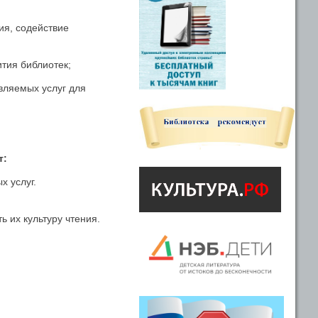
ия, содействие
тия библиотек;
вляемых услуг для
т:
х услуг.
ь их культуру чтения.