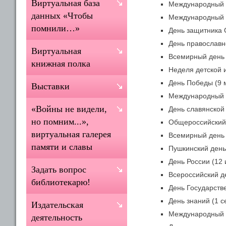
Виртуальная база
Международный д
данных «Чтобы
Международный д
помнили…»
День защитника 
День православно
Виртуальная
Всемирный день 
книжная полка
Неделя детской и
День Победы (9 
Выставки
Международный д
«Войны не видели,
День славянской 
но помним...»,
Общероссийский 
виртуальная галерея
Всемирный день 
памяти и славы
Пушкинский день 
День России (12 
Задать вопрос
Всероссийский де
библиотекарю!
День Государстве
День знаний (1 с
Издательская
Международный д
деятельность