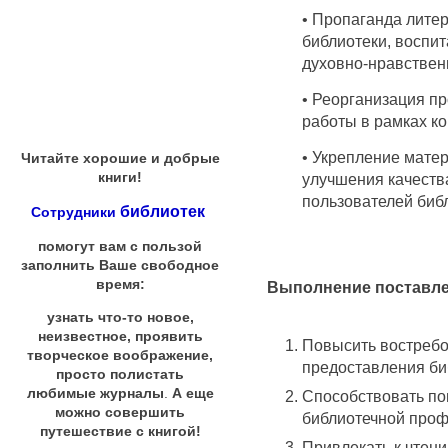
• Пропаганда литер
библиотеки, воспит
духовно-нравствен
• Реорганизация п
работы в рамках ко
• Укрепление мате
Читайте хорошие и добрые
книги!
улучшения качеств
пользователей биб
библиотек
Сотрудники
помогут вам с пользой
заполнить Ваше свободное
время:
Выполнение поставле
узнать что-то новое,
неизвестное, проявить
Повысить востребо
творческое воображение,
предоставления би
просто полистать
любимые журналы
.
А еще
Способствовать по
можно совершить
библиотечной проф
путешествие с книгой!
Привлекать к чтени