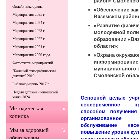
район» Смоленск
Онлайн-викторины
«Обеспечение зак
Мероприятия 2025 г.
Вяземском район
Мероприятия 2024 г.
«Развитие физиче
Мероприятия 2023 г.
молодежной поли
образовании «Вя
Мероприятия 2022 г.
области»
;
Мероприятия 2021 г.
«Охрана окружаю
Мероприятия 2020 года
информирование 
Фотоотчеты мероприятий
муниципального 
"Большой этнографический
Смоленской обла
диктант" 2019
Библиосумерки- 2017 г.
Неделя детской и юношеской
Основной целью учре
книги 2024
своевременное пр
Методическая
способом получения
копилка
организованное б
обслуживание нас
Мы за здоровый
повышение уровня кул
образ жизни
в культурную и общес