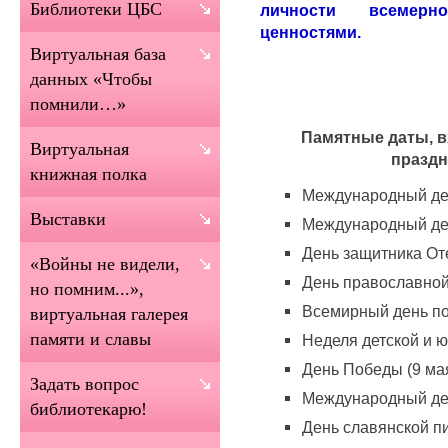
Библиотеки ЦБС
личности всемерн
ценностями.
Виртуальная база
данных «Чтобы
помнили…»
Памятные даты, 
Виртуальная
праздн
книжная полка
Международный ден
Выставки
Международный ден
День защитника Оте
«Войны не видели,
День православной 
но помним...»,
Всемирный день поэ
виртуальная галерея
памяти и славы
Неделя детской и ю
День Победы (9 мая
Задать вопрос
Международный ден
библиотекарю!
День славянской пи