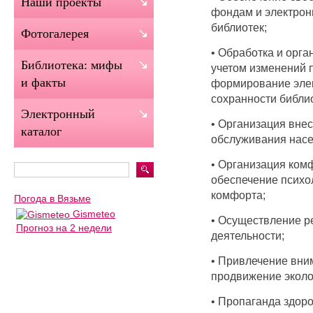
Наши проекты
фондам и электро
библиотек;
Фотогалерея
• Обработка и орга
Библиотека: мифы
учетом изменений 
и факты
формирование элек
сохранности библи
Электронный
• Организация вне
каталог
обслуживания насе
• Организация ком
обеспечение психо
комфорта;
Погода в Вязьме
Gismeteo
• Осуществление р
Прогноз на 2 недели
деятельности;
• Привлечение вни
продвижение эколо
• Пропаганда здоро