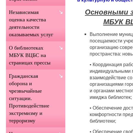
Основными з
Независимая
оценка качества
МБУК В
деятельности
Выполнение муници
оказываемых услуг
посещаемости учр
организацию совре
О библиотеках
пространства: новы
МБУК ВЦБС на
страницах прессы
• Координация раб
индивидуальными 
Гражданская
взаимодействие со
оборона и
организациями гор
и органами местно
чрезвычайные
имиджа библиотек;
ситуации.
Противодействие
• Обеспечение дост
экстремизму и
комфортности пред
терроризму
библиотеки;
• Обеспечение сво