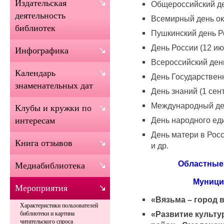
Издательская
Общероссийский ден
деятельность
Всемирный день ок
библиотек
Пушкинский день Ро
День России (12 ию
Инфографика
Всероссийский день
Календарь
День Государственн
знаменательных дат
День знаний (1 сен
Международный ден
Клубы и кружки по
День народного еди
интересам
День матери в Рос
Книга отзывов
и др.
Областные
Медиабиблиотека
Муници
Мероприятия
«
Вязьма – город 
Характеристики пользователей
«Развитие культу
библиотеки и картина
читательского спроса