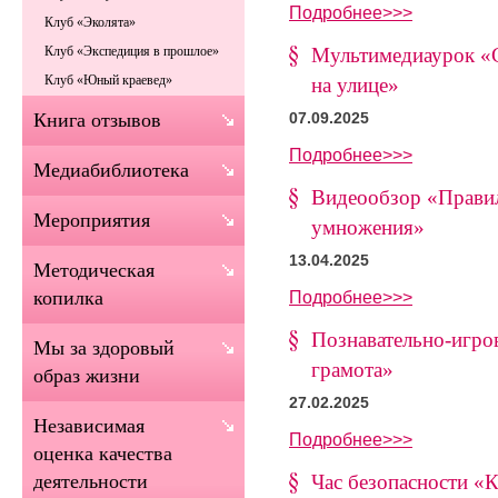
Подробнее>>>
Клуб «Эколята»
Мультимедиаурок «С
Клуб «Экспедиция в прошлое»
Клуб «Юный краевед»
на улице»
Книга отзывов
07.09.2025
Подробнее>>>
Медиабиблиотека
Видеообзор «Правил
Мероприятия
умножения»
13.04.2025
Методическая
Подробнее>>>
копилка
Познавательно-игро
Мы за здоровый
грамота»
образ жизни
27.02.2025
Независимая
Подробнее>>>
оценка качества
Час безопасности «
деятельности