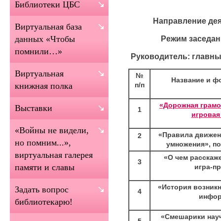
Библиотеки ЦБС
Направление дея
Виртуальная база
Режим заседан
данных «Чтобы
помнили…»
Руководитель: главны
Виртуальная
№
Название и ф
п/п
книжная полка
«Дорожная грамо
Выставки
1
игровая
«Войны не видели,
«Правила движени
2
но помним...»,
умножения», п
виртуальная галерея
«О чем расскаж
3
памяти и славы
игра-п
«История возник
Задать вопрос
4
инфор
библиотекарю!
«Смешарики науч
5