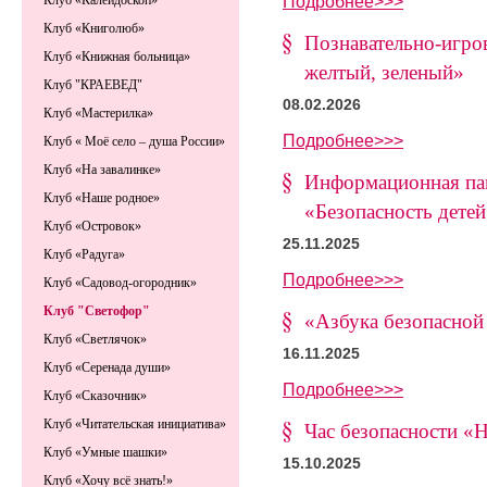
Подробнее>>>
Клуб «Калейдоскоп»
Клуб «Книголюб»
Познавательно-игро
Клуб «Книжная больница»
желтый, зеленый»
Клуб "КРАЕВЕД"
08.02.2026
Клуб «Мастерилка»
Подробнее>>>
Клуб « Моё село – душа России»
Клуб «На завалинке»
Информационная пам
Клуб «Наше родное»
«Безопасность детей
Клуб «Островок»
25.11.2025
Клуб «Радуга»
Подробнее>>>
Клуб «Садовод-огородник»
Клуб "Светофор"
«Азбука безопасной
Клуб «Светлячок»
16.11.2025
Клуб «Серенада души»
Подробнее>>>
Клуб «Сказочник»
Клуб «Читательская инициатива»
Час безопасности «
Клуб «Умные шашки»
15.10.2025
Клуб «Хочу всё знать!»