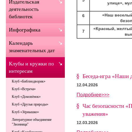
Издательская
улице», му
деятельность
«Наш веселый
6
библиотек
безо
«Красный, желтый
Инфографика
7
вы
Календарь
знаменательных дат
Клубы и кружки по
интересам
Беседа-игра «Наши 
Клуб «Библиодворик»
12.04.2026
Клуб «Встреча»
Подробнее>>>
Клуб «Домовёнок»
Клуб «Друзья природы»
Час безопасности «
Клуб «Зёрнышко»
уважения»
Литературное объединение
12.03.2026
"Звонница"