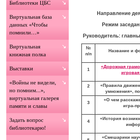
Библиотеки ЦБС
Направление дея
Виртуальная база
Режим заседан
данных «Чтобы
помнили…»
Руководитель: главны
Виртуальная
№
Название и ф
п/п
книжная полка
«Дорожная грамо
Выставки
1
игровая
«Войны не видели,
«Правила движени
2
но помним...»,
умножения», п
виртуальная галерея
«О чем расскаж
3
памяти и славы
игра-п
«История возник
Задать вопрос
4
инфор
библиотекарю!
«Смешарики науч
5