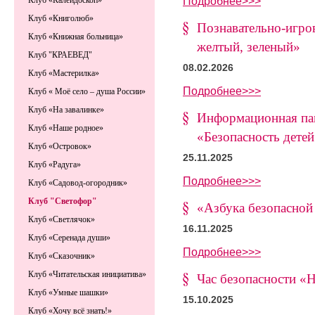
Подробнее>>>
Клуб «Калейдоскоп»
Клуб «Книголюб»
Познавательно-игро
Клуб «Книжная больница»
желтый, зеленый»
Клуб "КРАЕВЕД"
08.02.2026
Клуб «Мастерилка»
Подробнее>>>
Клуб « Моё село – душа России»
Клуб «На завалинке»
Информационная пам
Клуб «Наше родное»
«Безопасность детей
Клуб «Островок»
25.11.2025
Клуб «Радуга»
Подробнее>>>
Клуб «Садовод-огородник»
Клуб "Светофор"
«Азбука безопасной
Клуб «Светлячок»
16.11.2025
Клуб «Серенада души»
Подробнее>>>
Клуб «Сказочник»
Клуб «Читательская инициатива»
Час безопасности «
Клуб «Умные шашки»
15.10.2025
Клуб «Хочу всё знать!»