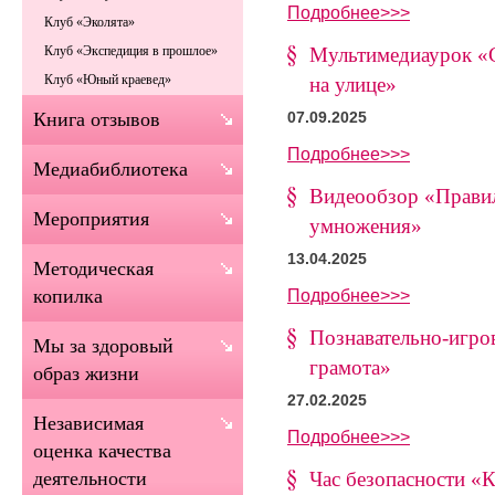
Подробнее>>>
Клуб «Эколята»
Мультимедиаурок «С
Клуб «Экспедиция в прошлое»
Клуб «Юный краевед»
на улице»
Книга отзывов
07.09.2025
Подробнее>>>
Медиабиблиотека
Видеообзор «Правил
Мероприятия
умножения»
13.04.2025
Методическая
Подробнее>>>
копилка
Познавательно-игро
Мы за здоровый
грамота»
образ жизни
27.02.2025
Независимая
Подробнее>>>
оценка качества
Час безопасности «
деятельности