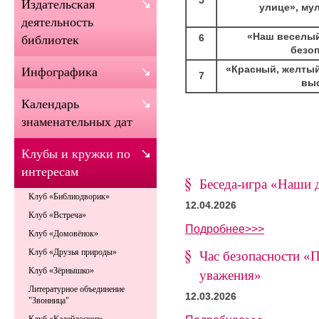
Издательская
улице», му
деятельность
«Наш веселый
6
библиотек
безо
«Красный, желтый
Инфографика
7
вы
Календарь
знаменательных дат
Клубы и кружки по
интересам
Беседа-игра «Наши 
Клуб «Библиодворик»
12.04.2026
Клуб «Встреча»
Подробнее>>>
Клуб «Домовёнок»
Клуб «Друзья природы»
Час безопасности «
Клуб «Зёрнышко»
уважения»
Литературное объединение
12.03.2026
"Звонница"