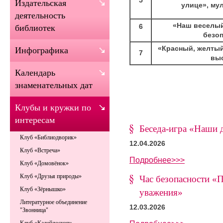
Издательская
улице», му
деятельность
«Наш веселый
6
библиотек
безо
«Красный, желтый
Инфографика
7
вы
Календарь
знаменательных дат
Клубы и кружки по
интересам
Беседа-игра «Наши 
Клуб «Библиодворик»
12.04.2026
Клуб «Встреча»
Подробнее>>>
Клуб «Домовёнок»
Клуб «Друзья природы»
Час безопасности «
Клуб «Зёрнышко»
уважения»
Литературное объединение
12.03.2026
"Звонница"