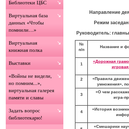
Библиотеки ЦБС
Направление дея
Виртуальная база
Режим заседан
данных «Чтобы
помнили…»
Руководитель: главны
Виртуальная
№
Название и ф
п/п
книжная полка
«Дорожная грамо
Выставки
1
игровая
«Войны не видели,
«Правила движени
2
но помним...»,
умножения», п
виртуальная галерея
«О чем расскаж
3
памяти и славы
игра-п
«История возник
Задать вопрос
4
инфор
библиотекарю!
«Смешарики науч
5