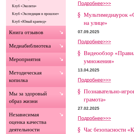
Подробнее>>>
Клуб «Эколята»
Мультимедиаурок «С
Клуб «Экспедиция в прошлое»
Клуб «Юный краевед»
на улице»
Книга отзывов
07.09.2025
Подробнее>>>
Медиабиблиотека
Видеообзор «Правил
Мероприятия
умножения»
13.04.2025
Методическая
Подробнее>>>
копилка
Познавательно-игро
Мы за здоровый
грамота»
образ жизни
27.02.2025
Независимая
Подробнее>>>
оценка качества
Час безопасности «
деятельности