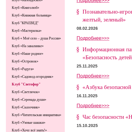
Подробнее>>>
Клуб «Калейдоскоп»
Клуб «Книголюб»
Познавательно-игро
Клуб «Книжная больница»
желтый, зеленый»
Клуб "КРАЕВЕД"
08.02.2026
Клуб «Мастерилка»
Подробнее>>>
Клуб « Моё село – душа России»
Клуб «На завалинке»
Информационная пам
Клуб «Наше родное»
«Безопасность детей
Клуб «Островок»
25.11.2025
Клуб «Радуга»
Подробнее>>>
Клуб «Садовод-огородник»
Клуб "Светофор"
«Азбука безопасной
Клуб «Светлячок»
16.11.2025
Клуб «Серенада души»
Подробнее>>>
Клуб «Сказочник»
Клуб «Читательская инициатива»
Час безопасности «
Клуб «Умные шашки»
15.10.2025
Клуб «Хочу всё знать!»