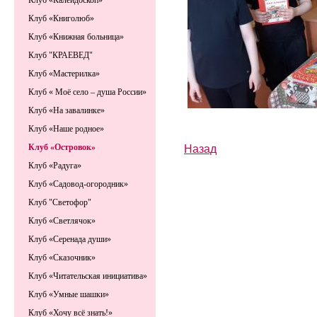
Клуб «Калейдоскоп»
Клуб «Книголюб»
Клуб «Книжная больница»
Клуб "КРАЕВЕД"
Клуб «Мастерилка»
Клуб « Моё село – душа России»
Клуб «На завалинке»
Клуб «Наше родное»
Назад
Клуб «Островок»
Клуб «Радуга»
Клуб «Садовод-огородник»
Клуб "Светофор"
Клуб «Светлячок»
Клуб «Серенада души»
Клуб «Сказочник»
Клуб «Читательская инициатива»
Клуб «Умные шашки»
Клуб «Хочу всё знать!»