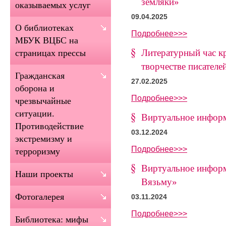
земляки»
оказываемых услуг
09.04.2025
О библиотеках
Подробнее>>>
МБУК ВЦБС на
Литературный час к
страницах прессы
творчестве писателе
Гражданская
27.02.2025
оборона и
Подробнее>>>
чрезвычайные
ситуации.
Виртуальное инфор
Противодействие
03.12.2024
экстремизму и
Подробнее>>>
терроризму
Виртуальное инфор
Наши проекты
Вязьму»
Фотогалерея
03.11.2024
Подробнее>>>
Библиотека: мифы