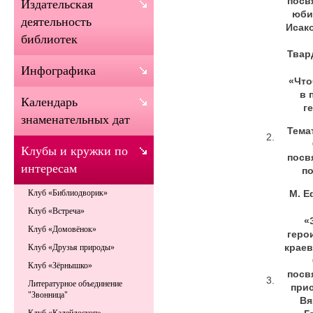
посв
Издательская
юби
деятельность
Исак
библиотек
Твар
Инфографика
«Что
в 
Календарь
г
знаменательных дат
Тема
2.
Клубы и кружки по
посв
интересам
п
М. Е
Клуб «Библиодворик»
Клуб «Встреча»
«
Клуб «Домовёнок»
геро
крае
Клуб «Друзья природы»
Клуб «Зёрнышко»
посв
3.
Литературное объединение
при
"Звонница"
Вя