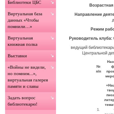
Библиотеки ЦБС
Возрастная 
Виртуальная база
Направление деяте
данных «Чтобы
помнили…»
Режим раб
Виртуальная
Руководитель клуба:
книжная полка
ведущий библиотекарь
Центральной де
Выставки
Наз
№
ф
«Войны не видели,
п/п
про
но помним...»,
меро
виртуальная галерея
«На
памяти и славы
тво
пис
Задать вопрос
лите
библиотекарю!
тема
1.