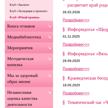
расцветает край род
Клуб «Эколята»
Клуб «Экспедиция в прошлое»
26.02.2026
Клуб «Юный краевед»
Подробнее>>>
Книга отзывов
Информдосье «Щедра
Медиабиблиотека
01.11.2025
Подробнее>>>
Мероприятия
Информдосье «Вязь
Методическая
28.09.2025
копилка
Подробнее>>>
Мы за здоровый
Краеведческая бесед
образ жизни
18.05.2025
Независимая
Подробнее>>>
оценка качества
Тематический час «
деятельности