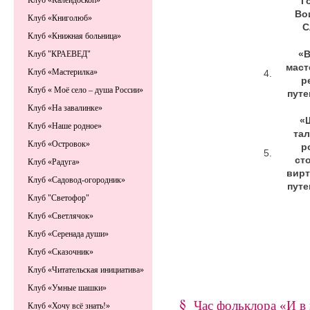
Г
Клуб «Калейдоскоп»
Во
Клуб «Книголюб»
С
Клуб «Книжная больница»
«В
Клуб "КРАЕВЕД"
маст
Клуб «Мастерилка»
4.
р
Клуб « Моё село – душа России»
путе
Клуб «На завалинке»
«
Клуб «Наше родное»
та
Клуб «Островок»
р
5.
ст
Клуб «Радуга»
вирт
Клуб «Садовод-огородник»
путе
Клуб "Светофор"
Клуб «Светлячок»
Клуб «Серенада души»
Клуб «Сказочник»
Клуб «Читательская инициатива»
Клуб «Умные шашки»
Час фольклора «И в 
Клуб «Хочу всё знать!»