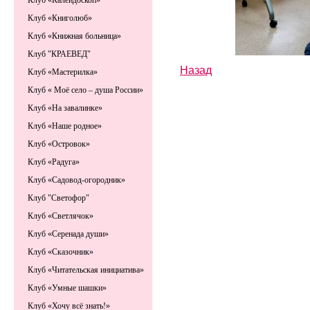
Клуб «Калейдоскоп»
Клуб «Книголюб»
Клуб «Книжная больница»
Клуб "КРАЕВЕД"
Назад
Клуб «Мастерилка»
Клуб « Моё село – душа России»
Клуб «На завалинке»
Клуб «Наше родное»
Клуб «Островок»
Клуб «Радуга»
Клуб «Садовод-огородник»
Клуб "Светофор"
Клуб «Светлячок»
Клуб «Серенада души»
Клуб «Сказочник»
Клуб «Читательская инициатива»
Клуб «Умные шашки»
Клуб «Хочу всё знать!»