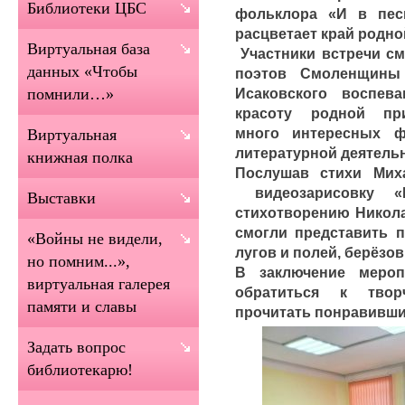
Библиотеки ЦБС
фольклора «И в песн
расцветает край родно
Виртуальная база
Участники встречи см
данных «Чтобы
поэтов Смоленщины
Исаковского воспев
помнили…»
красоту родной при
много интересных 
Виртуальная
литературной деятель
книжная полка
Послушав стихи Мих
видеозарисовку 
Выставки
стихотворению Никола
смогли представить 
«Войны не видели,
лугов и полей, берёзо
но помним...»,
В заключение меро
виртуальная галерея
обратиться к твор
памяти и славы
прочитать понравивши
Задать вопрос
библиотекарю!