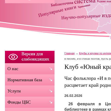
Главная
Клубы и кружки по инте
в песнях, и в стихах поэтов, пусть 
Клуб «Юный кра
О нас
Час фольклора «И в пе
Нормативная база
расцветает край родн
Услуги
26.02.2026
Фонды ЦБС
26 февраля в Цент
библиотеке в рамках 