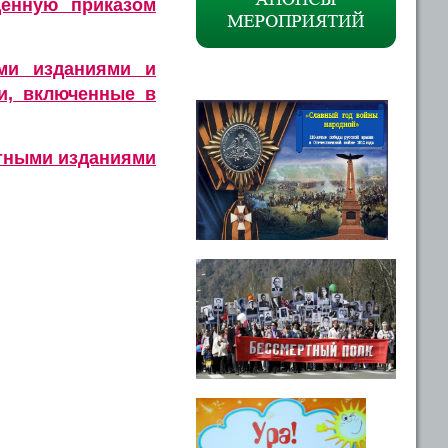
енную приказом
ми изданиями и
и, включенные в
атными изданиями