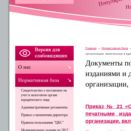
Главная
Нормативная база
организации, включенные в ед
Документы п
О нас
изданиями и 
Нормативная база
организации,
Свидетельство о постановке на
учет в налоговом органе
юридического лица
Приказ № 21 «О
Административные регламенты
печатными изд
Приказ о назначении директора
организации, вк
Правила пользования "ЦБС"
Муниципальное задание на 2017