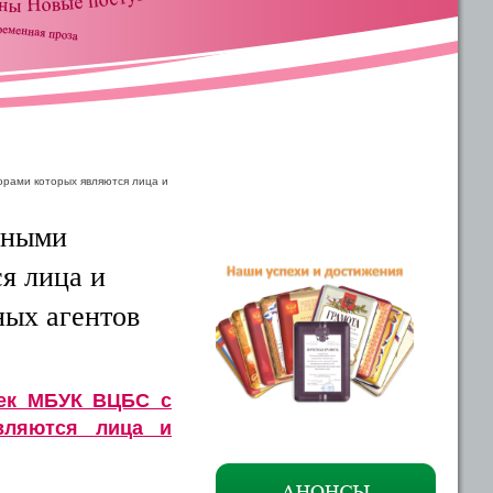
орами которых являются лица и
тными
я лица и
ных агентов
тек МБУК ВЦБС с
вляются лица и