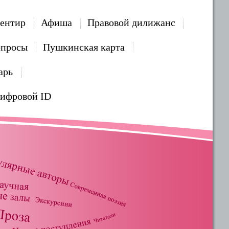
ентир
Афиша
Правовой дилижанс
опросы
Пушкинская карта
арь
Цифровой ID