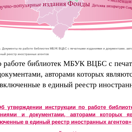
Документы по работе библиотек МБУК ВЦБС с печатными изданиями и документами, авт
иный реестр иностранных агентов
о работе библиотек МБУК ВЦБС с печа
документами, авторами которых являютс
 включенные в единый реестр иностран
б утверждении инструкции по работе библио
аниями и документами, авторами которых я
люченные в единый реестр иностранных агентов»