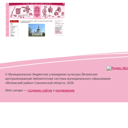
© Муниципальное бюджетное учреждение культуры Вяземская
централизованная библиотечная система муниципального образования
«Вяземский район» Смоленской области, 2026
Web-canape —
создание сайтов
и
продвижение