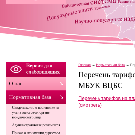
Главная
Нормативная база
Пе
Перечень тарифо
О нас
МБУК ВЦБС
Нормативная база
Перечень тарифов на п
(смотреть)
Свидетельство о постановке на
учет в налоговом органе
юридического лица
Административные регламенты
Приказ о назначении директора