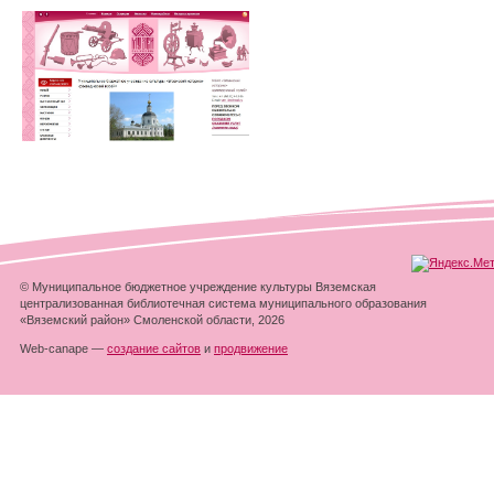
© Муниципальное бюджетное учреждение культуры Вяземская
централизованная библиотечная система муниципального образования
«Вяземский район» Смоленской области, 2026
Web-canape —
создание сайтов
и
продвижение