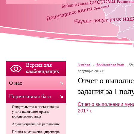
Главная
Нормативная база
От
полугодие 2017 г.
Отчет о выполн
О нас
задания за I пол
Нормативная база
Отчет о выполнении мун
Свидетельство о постановке на
2017 г.
учет в налоговом органе
юридического лица
Административные регламенты
Приказ о назначении директора