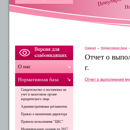
Главная
Нормативная база
Отчет о выпо
г.
О нас
Нормативная база
Отчет о выполнении му
Свидетельство о постановке на
учет в налоговом органе
юридического лица
Административные регламенты
Приказ о назначении директора
Правила пользования "ЦБС"
Муниципальное задание на 2017