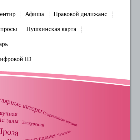
ентир
Афиша
Правовой дилижанс
опросы
Пушкинская карта
арь
Цифровой ID