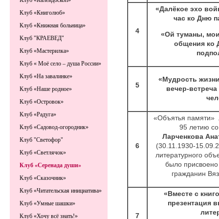
Клуб «Калейдоскоп»
«Далёкое эхо вой
Клуб «Книголюб»
час ко Дню п
Клуб «Книжная больница»
4
«Ой туманы, мо
Клуб "КРАЕВЕД"
общения ко 
Клуб «Мастерилка»
подпо
Клуб « Моё село – душа России»
Клуб «На завалинке»
«Мудрость жизни
5
вечер-встреча
Клуб «Наше родное»
чел
Клуб «Островок»
Клуб «Радуга»
«Объятья памяти»
95 летию со
Клуб «Садовод-огородник»
Ларченкова Ана
Клуб "Светофор"
6
(30.11.1930-15.09.2
Клуб «Светлячок»
литературного объе
было присвоено
Клуб «Серенада души»
гражданин Вяз
Клуб «Сказочник»
Клуб «Читательская инициатива»
«Вместе с книг
презентация в
Клуб «Умные шашки»
лите
7
Клуб «Хочу всё знать!»