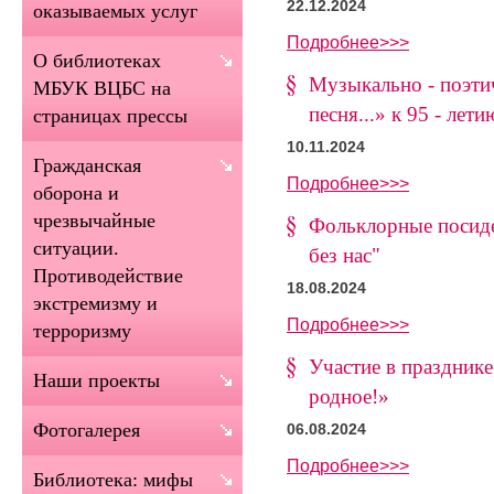
22.12.2024
оказываемых услуг
Подробнее>>>
О библиотеках
Музыкально - поэти
МБУК ВЦБС на
песня...» к 95 - ле
страницах прессы
10.11.2024
Гражданская
Подробнее>>>
оборона и
чрезвычайные
Фольклорные посиде
ситуации.
без нас"
Противодействие
18.08.2024
экстремизму и
Подробнее>>>
терроризму
Участие в празднике
Наши проекты
родное!»
Фотогалерея
06.08.2024
Подробнее>>>
Библиотека: мифы