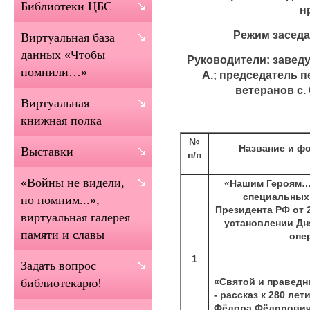
Библиотеки ЦБС
н
Режим заседа
Виртуальная база
данных «Чтобы
Руководители: завед
помнили…»
А.;
председатель п
ветеранов с
Виртуальная
книжная полка
№
Название и ф
Выставки
п/п
«Войны не видели,
«Нашим Героям…»
специальных 
но помним...»,
Президента РФ от 2
виртуальная галерея
установлении Дн
памяти и славы
опе
1
Задать вопрос
«Святой и праведн
библиотекарю!
- рассказ к 280 ле
Фёдора Фёдорович