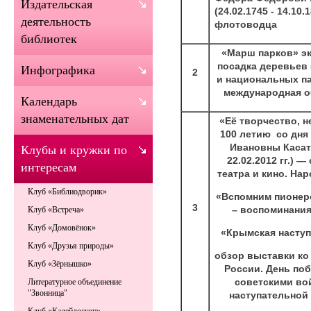
Издательская
(24.02.1745 - 14.10.
деятельность
флотоводца
библиотек
«Марш парков» эк
посадка деревьев 
Инфографика
2
и национальных парк
международная о
Календарь
знаменательных дат
«Её творчество, н
100 летию со дн
Ивановны Касатк
Клубы и кружки по
22.02.2012 гг.) 
интересам
театра и кино. На
Клуб «Библиодворик»
«Вспомним пионерс
3
– воспоминания
Клуб «Встреча»
Клуб «Домовёнок»
«Крымская наступ
Клуб «Друзья природы»
обзор выставки ко
Клуб «Зёрнышко»
России. День по
советскими во
Литературное объединение
"Звонница"
наступательной о