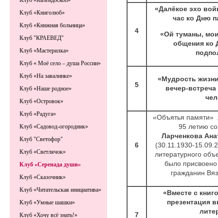
Клуб «Калейдоскоп»
«Далёкое эхо вой
Клуб «Книголюб»
час ко Дню п
Клуб «Книжная больница»
4
«Ой туманы, мо
Клуб "КРАЕВЕД"
общения ко 
Клуб «Мастерилка»
подпо
Клуб « Моё село – душа России»
Клуб «На завалинке»
«Мудрость жизни
5
вечер-встреча
Клуб «Наше родное»
чел
Клуб «Островок»
Клуб «Радуга»
«Объятья памяти»
95 летию со
Клуб «Садовод-огородник»
Ларченкова Ана
Клуб "Светофор"
6
(30.11.1930-15.09.2
Клуб «Светлячок»
литературного объе
было присвоено
Клуб «Серенада души»
гражданин Вяз
Клуб «Сказочник»
Клуб «Читательская инициатива»
«Вместе с книг
презентация в
Клуб «Умные шашки»
лите
7
Клуб «Хочу всё знать!»