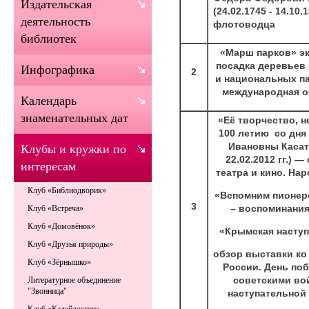
Издательская
(24.02.1745 - 14.10.
деятельность
флотоводца
библиотек
«Марш парков» эк
посадка деревьев 
Инфографика
2
и национальных парк
международная о
Календарь
знаменательных дат
«Её творчество, н
100 летию со дн
Ивановны Касатк
Клубы и кружки по
22.02.2012 гг.) 
интересам
театра и кино. На
Клуб «Библиодворик»
«Вспомним пионерс
3
– воспоминания
Клуб «Встреча»
Клуб «Домовёнок»
«Крымская наступ
Клуб «Друзья природы»
обзор выставки ко
Клуб «Зёрнышко»
России. День по
советскими во
Литературное объединение
"Звонница"
наступательной о