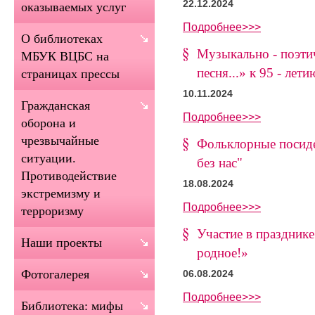
22.12.2024
оказываемых услуг
Подробнее>>>
О библиотеках
Музыкально - поэти
МБУК ВЦБС на
песня...» к 95 - ле
страницах прессы
10.11.2024
Гражданская
Подробнее>>>
оборона и
чрезвычайные
Фольклорные посиде
ситуации.
без нас"
Противодействие
18.08.2024
экстремизму и
Подробнее>>>
терроризму
Участие в празднике
Наши проекты
родное!»
Фотогалерея
06.08.2024
Подробнее>>>
Библиотека: мифы