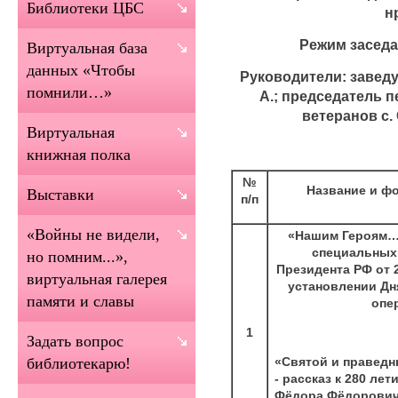
Библиотеки ЦБС
н
Режим заседа
Виртуальная база
данных «Чтобы
Руководители: завед
помнили…»
А.;
председатель п
ветеранов с
Виртуальная
книжная полка
№
Название и ф
Выставки
п/п
«Войны не видели,
«Нашим Героям…»
специальных 
но помним...»,
Президента РФ от 2
виртуальная галерея
установлении Дн
памяти и славы
опе
1
Задать вопрос
«Святой и праведн
библиотекарю!
- рассказ к 280 ле
Фёдора Фёдорович