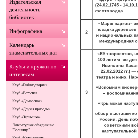
Издательская
(24.02.1745 - 14.10.
деятельность
флотоводца
библиотек
«Марш парков» эк
посадка деревьев 
Инфографика
2
и национальных парк
международная о
Календарь
знаменательных дат
«Её творчество, н
100 летию со дн
Ивановны Касатк
Клубы и кружки по
22.02.2012 гг.) 
интересам
театра и кино. На
Клуб «Библиодворик»
«Вспомним пионерс
3
– воспоминания
Клуб «Встреча»
Клуб «Домовёнок»
«Крымская наступ
Клуб «Друзья природы»
обзор выставки ко
Клуб «Зёрнышко»
России. День по
советскими во
Литературное объединение
"Звонница"
наступательной о