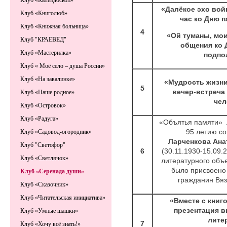
Клуб «Калейдоскоп»
«Далёкое эхо вой
Клуб «Книголюб»
час ко Дню п
Клуб «Книжная больница»
4
«Ой туманы, мо
Клуб "КРАЕВЕД"
общения ко 
Клуб «Мастерилка»
подпо
Клуб « Моё село – душа России»
Клуб «На завалинке»
«Мудрость жизни
5
вечер-встреча
Клуб «Наше родное»
чел
Клуб «Островок»
Клуб «Радуга»
«Объятья памяти»
95 летию со
Клуб «Садовод-огородник»
Ларченкова Ана
Клуб "Светофор"
6
(30.11.1930-15.09.2
Клуб «Светлячок»
литературного объе
было присвоено
Клуб «Серенада души»
гражданин Вяз
Клуб «Сказочник»
Клуб «Читательская инициатива»
«Вместе с книг
презентация в
Клуб «Умные шашки»
лите
7
Клуб «Хочу всё знать!»