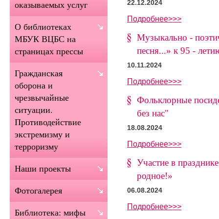
22.12.2024
оказываемых услуг
Подробнее>>>
О библиотеках
Музыкально - поэти
МБУК ВЦБС на
песня...» к 95 - ле
страницах прессы
10.11.2024
Гражданская
Подробнее>>>
оборона и
чрезвычайные
Фольклорные посиде
ситуации.
без нас"
Противодействие
18.08.2024
экстремизму и
Подробнее>>>
терроризму
Участие в празднике
Наши проекты
родное!»
Фотогалерея
06.08.2024
Подробнее>>>
Библиотека: мифы