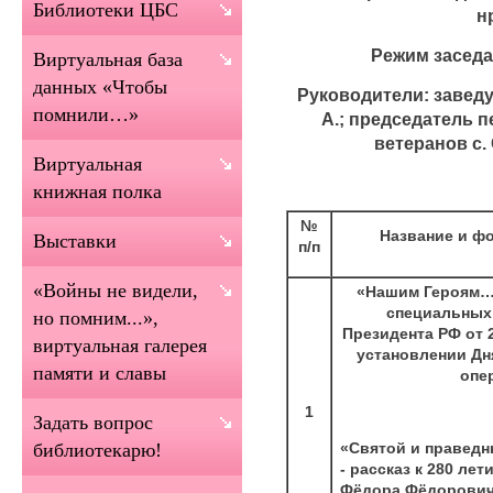
Библиотеки ЦБС
н
Режим заседа
Виртуальная база
данных «Чтобы
Руководители: завед
помнили…»
А.;
председатель п
ветеранов с
Виртуальная
книжная полка
№
Название и ф
Выставки
п/п
«Войны не видели,
«Нашим Героям…»
специальных 
но помним...»,
Президента РФ от 2
виртуальная галерея
установлении Дн
памяти и славы
опе
1
Задать вопрос
«Святой и праведн
библиотекарю!
- рассказ к 280 ле
Фёдора Фёдорович