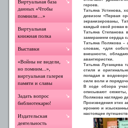
Виртуальная база
героев.
данных «Чтобы
Татьяна Устинова, х
помнили…»
девизом «Первая ср
экранизированы, Та
каждый свой роман 
Виртуальная
Татьяна Степанова в
книжная полка
замиранием сердца с
Татьяна Полякова – 
словам, «для собст
Выставки
внешности, обладаю
авантюристки.
«Войны не видели,
Татьяна Луганцева т
но помним...»,
стиля и оригинальн
попадая в водоворо
виртуальная галерея
силе воли и порядоч
памяти и славы
В ходе обзора учас
описывают сюжеты, 
Задать вопрос
Полякова наглядно де
Произведения этих ав
библиотекарю!
иронию и изысканный
настоящее путешеств
Издательская
деятельность