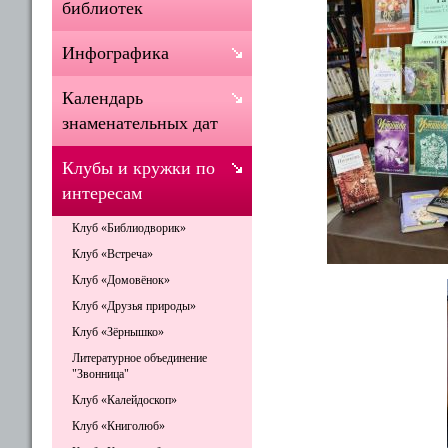
библиотек
Инфографика
Календарь
знаменательных дат
Клубы и кружки по
интересам
Клуб «Библиодворик»
Клуб «Встреча»
Клуб «Домовёнок»
Клуб «Друзья природы»
Клуб «Зёрнышко»
Литературное объединение
"Звонница"
Клуб «Калейдоскоп»
Клуб «Книголюб»