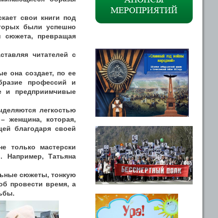
скает свои книги под
оторых были успешно
и сюжета, превращая
аставляя читателей с
е она создает, по ее
образие профессий и
ые и предприимчивые
выделяются легкостью
– женщина, которая,
цей благодаря своей
не только мастерски
. Например, Татьяна
.
альные сюжеты, тонкую
об провести время, а
ьбы.