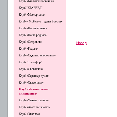
Клуб «Книжная больница»
Клуб "КРАЕВЕД"
Клуб «Мастерилка»
Клуб « Моё село – душа России»
Клуб «На завалинке»
Клуб «Наше родное»
Клуб «Островок»
Назад
Клуб «Радуга»
Клуб «Садовод-огородник»
Клуб "Светофор"
Клуб «Светлячок»
Клуб «Серенада души»
Клуб «Сказочник»
Клуб «Читательская
инициатива»
Клуб «Умные шашки»
Клуб «Хочу всё знать!»
Клуб «Эколята»