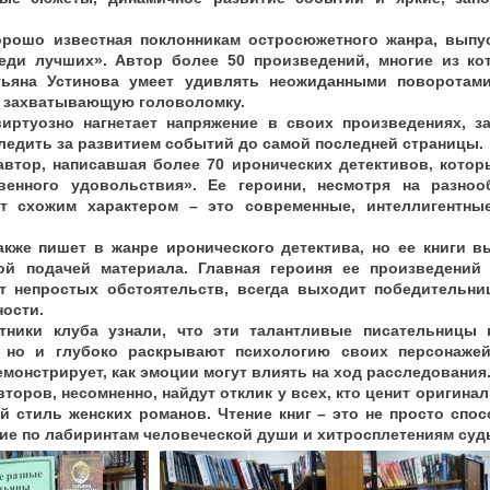
орошо известная поклонникам остросюжетного жанра, выпу
еди лучших». Автор более 50 произведений, многие из к
тьяна Устинова умеет удивлять неожиданными поворотам
в захватывающую головоломку.
иртуозно нагнетает напряжение в своих произведениях, з
ледить за развитием событий до самой последней страницы.
автор, написавшая более 70 иронических детективов, которы
венного удовольствия». Ее героини, несмотря на разно
т схожим характером – это современные, интеллигентн
акже пишет в жанре иронического детектива, но ее книги 
ой подачей материала. Главная героиня ее произведений 
т непростых обстоятельств, всегда выходит победительни
ности.
тники клуба узнали, что эти талантливые писательницы 
но и глубоко раскрывают психологию своих персонажей
монстрирует, как эмоции могут влиять на ход расследования
торов, несомненно, найдут отклик у всех, кто ценит оригин
 стиль женских романов. Чтение книг – это не просто спос
ие по лабиринтам человеческой души и хитросплетениям суд