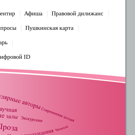
ентир
Афиша
Правовой дилижанс
опросы
Пушкинская карта
арь
Цифровой ID