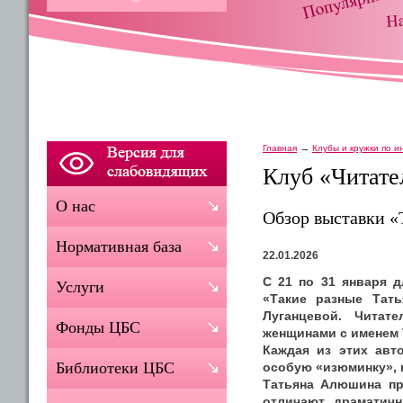
Главная
Клубы и кружки по 
Клуб «Читате
О нас
Обзор выставки «
Нормативная база
22.01.2026
С 21 по 31 января 
Услуги
«Такие разные Тать
Луганцевой. Читат
Фонды ЦБС
женщинами с именем 
Каждая из этих авт
Библиотеки ЦБС
особую «изюминку», 
Татьяна Алюшина пр
отличают драматич