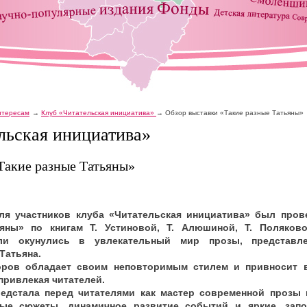
интересам
Клуб «Читательская инициатива»
Обзор выставки «Такие разные Татьяны»
льская инициатива»
Такие разные Татьяны»
для участников клуба «Читательская инициатива» был пров
яны» по книгам Т. Устиновой, Т. Алюшиной, Т. Поляковой
ели окунулись в увлекательный мир прозы, представ
Татьяна.
оров обладает своим неповторимым стилем и привносит 
привлекая читателей.
едстала перед читателями как мастер современной прозы и
ные сюжеты, динамичное развитие событий и яркие, зап