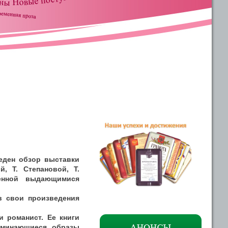
еден обзор выставки
, Т. Степановой, Т.
ленной выдающимися
в свои произведения
 романист. Ее книги
оминающиеся образы