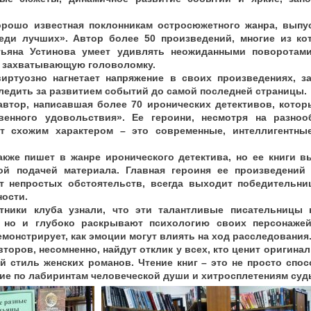
орошо известная поклонникам остросюжетного жанра, выпу
еди лучших». Автор более 50 произведений, многие из к
тьяна Устинова умеет удивлять неожиданными поворотам
в захватывающую головоломку.
иртуозно нагнетает напряжение в своих произведениях, з
ледить за развитием событий до самой последней страницы.
автор, написавшая более 70 иронических детективов, которы
венного удовольствия». Ее героини, несмотря на разно
т схожим характером – это современные, интеллигентн
акже пишет в жанре иронического детектива, но ее книги 
ой подачей материала. Главная героиня ее произведений 
т непростых обстоятельств, всегда выходит победительни
ности.
тники клуба узнали, что эти талантливые писательницы 
но и глубоко раскрывают психологию своих персонажей
монстрирует, как эмоции могут влиять на ход расследования
торов, несомненно, найдут отклик у всех, кто ценит оригин
 стиль женских романов. Чтение книг – это не просто спос
ие по лабиринтам человеческой души и хитросплетениям суд