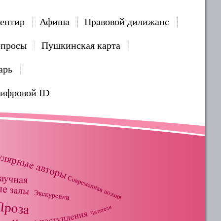
ентир
Афиша
Правовой дилижанс
опросы
Пушкинская карта
арь
Цифровой ID