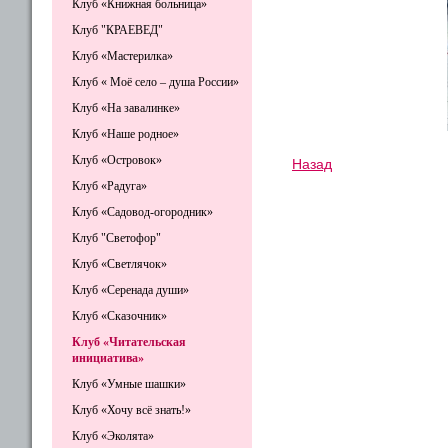
Клуб «Книжная больница»
Клуб "КРАЕВЕД"
Клуб «Мастерилка»
Клуб « Моё село – душа России»
Клуб «На завалинке»
Клуб «Наше родное»
Клуб «Островок»
Назад
Клуб «Радуга»
Клуб «Садовод-огородник»
Клуб "Светофор"
Клуб «Светлячок»
Клуб «Серенада души»
Клуб «Сказочник»
Клуб «Читательская
инициатива»
Клуб «Умные шашки»
Клуб «Хочу всё знать!»
Клуб «Эколята»