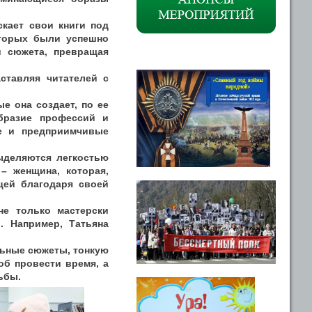
скает свои книги под
оторых были успешно
и сюжета, превращая
аставляя читателей с
е она создает, по ее
образие профессий и
ые и предприимчивые
выделяются легкостью
– женщина, которая,
цей благодаря своей
не только мастерски
. Например, Татьяна
.
альные сюжеты, тонкую
об провести время, а
ьбы.