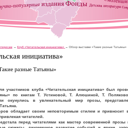
интересам
Клуб «Читательская инициатива»
Обзор выставки «Такие разные Татьяны»
льская инициатива»
Такие разные Татьяны»
для участников клуба «Читательская инициатива» был пров
яны» по книгам Т. Устиновой, Т. Алюшиной, Т. Поляковой
ели окунулись в увлекательный мир прозы, представ
Татьяна.
оров обладает своим неповторимым стилем и привносит 
привлекая читателей.
едстала перед читателями как мастер современной прозы и
ные сюжеты, динамичное развитие событий и яркие, зап