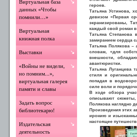
Виртуальная база
героев.
данных «Чтобы
Татьяна Устинова, х
помнили…»
девизом «Первая ср
экранизированы, Та
каждый свой роман 
Виртуальная
Татьяна Степанова в
книжная полка
замиранием сердца с
Татьяна Полякова – 
словам, «для собст
Выставки
внешности, обладаю
авантюристки.
«Войны не видели,
Татьяна Луганцева т
но помним...»,
стиля и оригинальн
попадая в водоворо
виртуальная галерея
силе воли и порядоч
памяти и славы
В ходе обзора учас
описывают сюжеты, 
Задать вопрос
Полякова наглядно де
Произведения этих ав
библиотекарю!
иронию и изысканный
настоящее путешеств
Издательская
деятельность