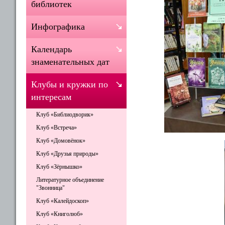
библиотек
Инфографика
Календарь
знаменательных дат
Клубы и кружки по
интересам
Клуб «Библиодворик»
Клуб «Встреча»
Клуб «Домовёнок»
Клуб «Друзья природы»
Клуб «Зёрнышко»
Литературное объединение
"Звонница"
Клуб «Калейдоскоп»
Клуб «Книголюб»