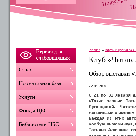
Главная
Клубы и кружки по 
Клуб «Читате
О нас
Обзор выставки «
Нормативная база
22.01.2026
С 21 по 31 января 
Услуги
«Такие разные Тать
Луганцевой. Читат
Фонды ЦБС
женщинами с именем 
Каждая из этих авт
Библиотеки ЦБС
особую «изюминку», 
Татьяна Алюшина пр
отличают драматич