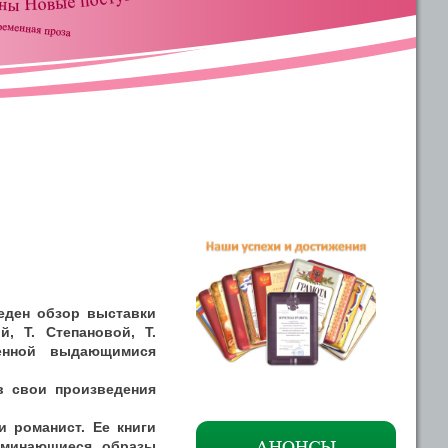
еден обзор выставки
, Т. Степановой, Т.
ленной выдающимися
в свои произведения
 романист. Ее книги
оминающиеся образы