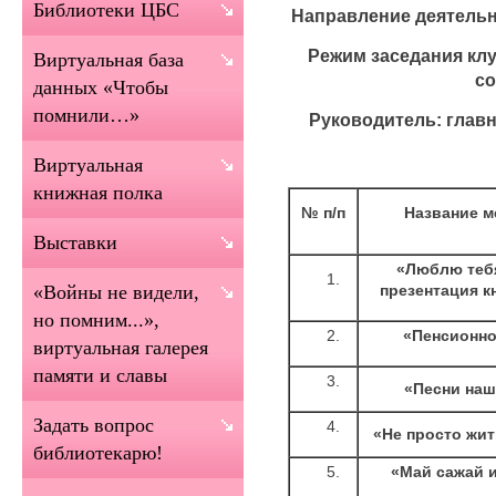
Библиотеки ЦБС
Направление деятельн
Режим заседания клуб
Виртуальная база
со
данных «Чтобы
помнили…»
Руководитель: глав
Виртуальная
книжная полка
№ п/п
Название м
Выставки
«Люблю тебя
презентация к
«Войны не видели,
но помним...»,
«Пенсионно
виртуальная галерея
памяти и славы
«Песни наш
Задать вопрос
«Не просто жит
библиотекарю!
«Май сажай и