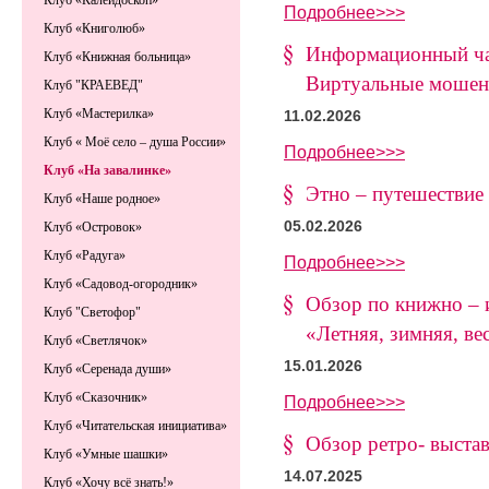
Клуб «Калейдоскоп»
Подробнее>>>
Клуб «Книголюб»
Информационный ча
Клуб «Книжная больница»
Виртуальные мошен
Клуб "КРАЕВЕД"
Клуб «Мастерилка»
11.02.2026
Клуб « Моё село – душа России»
Подробнее>>>
Клуб «На завалинке»
Этно – путешествие 
Клуб «Наше родное»
05.02.2026
Клуб «Островок»
Клуб «Радуга»
Подробнее>>>
Клуб «Садовод-огородник»
Обзор по книжно – 
Клуб "Светофор"
«Летняя, зимняя, ве
Клуб «Светлячок»
15.01.2026
Клуб «Серенада души»
Клуб «Сказочник»
Подробнее>>>
Клуб «Читательская инициатива»
Обзор ретро- выста
Клуб «Умные шашки»
14.07.2025
Клуб «Хочу всё знать!»