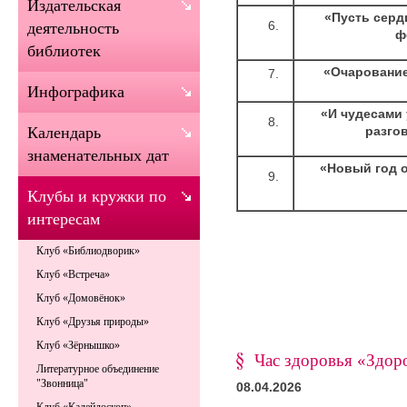
Издательская
«Пусть серд
деятельность
ф
библиотек
«Очарование
Инфографика
«И чудесами 
разго
Календарь
знаменательных дат
«Новый год о
Клубы и кружки по
интересам
Клуб «Библиодворик»
Клуб «Встреча»
Клуб «Домовёнок»
Клуб «Друзья природы»
Клуб «Зёрнышко»
Час здоровья «Здор
Литературное объединение
"Звонница"
08.04.2026