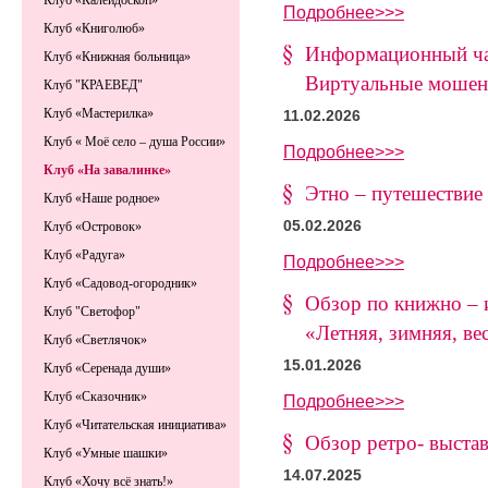
Клуб «Калейдоскоп»
Подробнее>>>
Клуб «Книголюб»
Информационный ча
Клуб «Книжная больница»
Виртуальные мошен
Клуб "КРАЕВЕД"
Клуб «Мастерилка»
11.02.2026
Клуб « Моё село – душа России»
Подробнее>>>
Клуб «На завалинке»
Этно – путешествие 
Клуб «Наше родное»
05.02.2026
Клуб «Островок»
Клуб «Радуга»
Подробнее>>>
Клуб «Садовод-огородник»
Обзор по книжно – 
Клуб "Светофор"
«Летняя, зимняя, ве
Клуб «Светлячок»
15.01.2026
Клуб «Серенада души»
Клуб «Сказочник»
Подробнее>>>
Клуб «Читательская инициатива»
Обзор ретро- выста
Клуб «Умные шашки»
14.07.2025
Клуб «Хочу всё знать!»