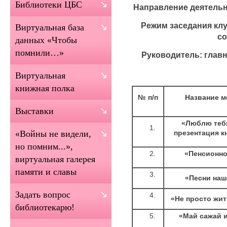
Библиотеки ЦБС
Направление деятельн
Режим заседания клуб
Виртуальная база
со
данных «Чтобы
помнили…»
Руководитель: глав
Виртуальная
книжная полка
№ п/п
Название м
Выставки
«Люблю тебя
презентация к
«Войны не видели,
но помним...»,
«Пенсионно
виртуальная галерея
памяти и славы
«Песни наш
Задать вопрос
«Не просто жит
библиотекарю!
«Май сажай и