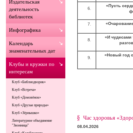
Издательская
«Пусть серд
деятельность
ф
библиотек
«Очарование
Инфографика
«И чудесами 
разго
Календарь
знаменательных дат
«Новый год о
Клубы и кружки по
интересам
Клуб «Библиодворик»
Клуб «Встреча»
Клуб «Домовёнок»
Клуб «Друзья природы»
Клуб «Зёрнышко»
Час здоровья «Здор
Литературное объединение
"Звонница"
08.04.2026