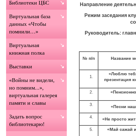
Библиотеки ЦБС
Направление деятельн
Режим заседания клуб
Виртуальная база
со
данных «Чтобы
помнили…»
Руководитель: глав
Виртуальная
книжная полка
№ п/п
Название м
Выставки
«Люблю тебя
презентация к
«Войны не видели,
но помним...»,
«Пенсионно
виртуальная галерея
памяти и славы
«Песни наш
Задать вопрос
«Не просто жит
библиотекарю!
«Май сажай и