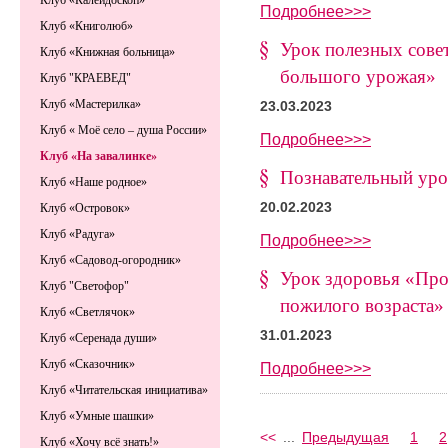
Клуб «Калейдоскоп»
Подробнее>>>
Клуб «Книголюб»
Урок полезных сове
Клуб «Книжная больница»
большого урожая»
Клуб "КРАЕВЕД"
Клуб «Мастерилка»
23.03.2023
Клуб « Моё село – душа России»
Подробнее>>>
Клуб «На завалинке»
Познавательный уро
Клуб «Наше родное»
20.02.2023
Клуб «Островок»
Клуб «Радуга»
Подробнее>>>
Клуб «Садовод-огородник»
Урок здоровья «Про
Клуб "Светофор"
пожилого возраста»
Клуб «Светлячок»
31.01.2023
Клуб «Серенада души»
Клуб «Сказочник»
Подробнее>>>
Клуб «Читательская инициатива»
Клуб «Умные шашки»
<<
...
Предыдущая
1
2
Клуб «Хочу всё знать!»