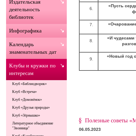
Издательская
«Пусть серд
деятельность
ф
библиотек
«Очарование
Инфографика
«И чудесами 
разго
Календарь
знаменательных дат
«Новый год о
Клубы и кружки по
интересам
Клуб «Библиодворик»
Клуб «Встреча»
Клуб «Домовёнок»
Клуб «Друзья природы»
Клуб «Зёрнышко»
Полезные советы «М
Литературное объединение
"Звонница"
06.05.2023