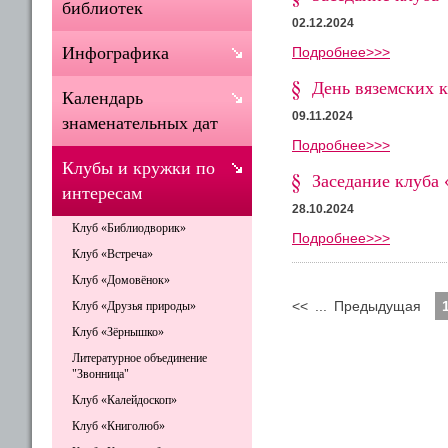
библиотек
02.12.2024
Инфографика
Подробнее>>>
День вяземских 
Календарь
09.11.2024
знаменательных дат
Подробнее>>>
Клубы и кружки по
Заседание клуба 
интересам
28.10.2024
Клуб «Библиодворик»
Подробнее>>>
Клуб «Встреча»
Клуб «Домовёнок»
<<
...
Предыдущая
Клуб «Друзья природы»
Клуб «Зёрнышко»
Литературное объединение
"Звонница"
Клуб «Калейдоскоп»
Клуб «Книголюб»