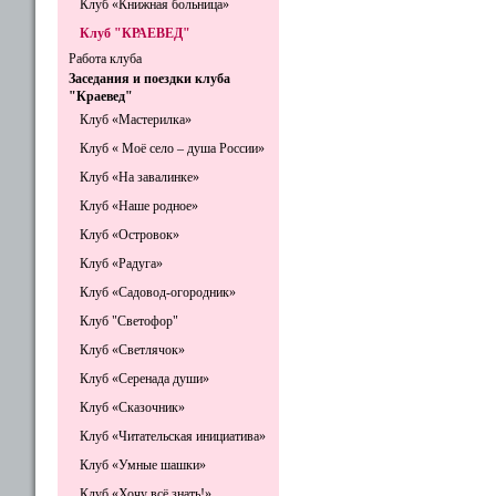
Клуб «Книжная больница»
Клуб "КРАЕВЕД"
Работа клуба
Заседания и поездки клуба
"Краевед"
Клуб «Мастерилка»
Клуб « Моё село – душа России»
Клуб «На завалинке»
Клуб «Наше родное»
Клуб «Островок»
Клуб «Радуга»
Клуб «Садовод-огородник»
Клуб "Светофор"
Клуб «Светлячок»
Клуб «Серенада души»
Клуб «Сказочник»
Клуб «Читательская инициатива»
Клуб «Умные шашки»
Клуб «Хочу всё знать!»