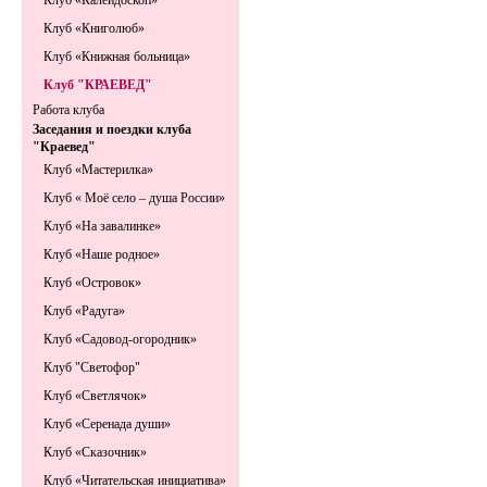
Клуб «Калейдоскоп»
Клуб «Книголюб»
Клуб «Книжная больница»
Клуб "КРАЕВЕД"
Работа клуба
Заседания и поездки клуба
"Краевед"
Клуб «Мастерилка»
Клуб « Моё село – душа России»
Клуб «На завалинке»
Клуб «Наше родное»
Клуб «Островок»
Клуб «Радуга»
Клуб «Садовод-огородник»
Клуб "Светофор"
Клуб «Светлячок»
Клуб «Серенада души»
Клуб «Сказочник»
Клуб «Читательская инициатива»