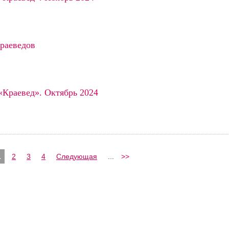
краеведов
«Краевед». Октябрь 2024
1
2
3
4
Следующая
...
>>