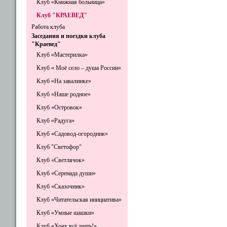
Клуб «Книжная больница»
Клуб "КРАЕВЕД"
Работа клуба
Заседания и поездки клуба
"Краевед"
Клуб «Мастерилка»
Клуб « Моё село – душа России»
Клуб «На завалинке»
Клуб «Наше родное»
Клуб «Островок»
Клуб «Радуга»
Клуб «Садовод-огородник»
Клуб "Светофор"
Клуб «Светлячок»
Клуб «Серенада души»
Клуб «Сказочник»
Клуб «Читательская инициатива»
Клуб «Умные шашки»
Клуб «Хочу всё знать!»