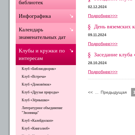
библиотек
02.12.2024
Инфографика
Подробнее>>>
День вяземских 
Календарь
09.11.2024
знаменательных дат
Подробнее>>>
Клубы и кружки по
Заседание клуба 
интересам
28.10.2024
Клуб «Библиодворик»
Подробнее>>>
Клуб «Встреча»
Клуб «Домовёнок»
<<
...
Предыдущая
Клуб «Друзья природы»
Клуб «Зёрнышко»
Литературное объединение
"Звонница"
Клуб «Калейдоскоп»
Клуб «Книголюб»