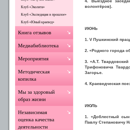
4. Выездное заседа
волонтёров).
Клуб «Эколята»
Клуб «Экспедиция в прошлое»
Клуб «Юный краевед»
ИЮНЬ
Книга отзывов
1. V Пушкинский празд
Медиабиблиотека
2. «Родного города о
Мероприятия
3. «А.Т. Твардовски
Трифоновича Твардов
Методическая
Загорье.
копилка
4. Краеведческая пое
Мы за здоровый
образ жизни
ИЮЛЬ
Независимая
1. «Доблестный сын
оценка качества
Павлу Степановичу Нах
деятельности