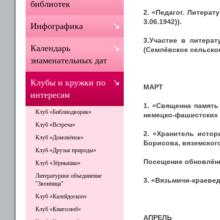
библиотек
2. «Педагог. Литерат
3.06.1942)).
Инфографика
3.Участие в литера
Календарь
(Семлёвское сельское
знаменательных дат
Клубы и кружки по
МАРТ
интересам
1. «Священна память
Клуб «Библиодворик»
немецко-фашистских 
Клуб «Встреча»
2. «Хранитель истор
Клуб «Домовёнок»
Борисова, вяземского 
Клуб «Друзья природы»
Посещение обновлённ
Клуб «Зёрнышко»
Литературное объединение
3. «Вязьмичи-краевед
"Звонница"
Клуб «Калейдоскоп»
Клуб «Книголюб»
АПРЕЛЬ