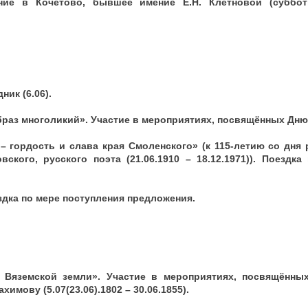
ние в Кочетово, бывшее имение Е.Н. Клетновой (суббо
ник (6.06).
браз многоликий». Участие в мероприятиях, посвящённых Дню 
й – гордость и слава края Смоленского» (к 115-летию со дня
ского, русского поэта (21.06.1910 – 18.12.1971)). Поездка
здка по мере поступления предложения.
 Вяземской земли». Участие в мероприятиях, посвящённы
имову (5.07(23.06).1802 – 30.06.1855).