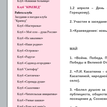
Клуб «Книжная больница»
Клуб "КРАЕВЕД"
1.2 апреля – День 
Горецкому).
Работа клуба
Заседания и поездки клуба
"Краевед"
2. Участие в заседани
Клуб «Мастерилка»
3.«Краеведение: новы
Клуб « Моё село – душа России»
Клуб «На завалинке»
Клуб «Наше родное»
МАЙ
Клуб «Островок»
Клуб «Радуга»
1. «Война. Победа. 
Победы в Великой От
Клуб «Садовод-огородник»
Клуб "Светофор"
2. «Л.И. Касаткина 
Клуб «Светлячок»
Касаткиной, народной
село).
Клуб «Серенада души»
Клуб «Сказочник»
3. «Болел душою за 
публициста, обществе
Клуб «Читательская инициатива»
посещение д. Сосновк
Клуб «Умные шашки»
Клуб «Хочу всё знать!»