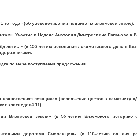
41-го года» (об увековечивании подвига на вяземской земле).
антом». Участие в Неделе Анатолия Дмитриевича Папанова в В
ёд лети…» (к 155-летию основания локомотивного депо в Вязьм
одорожниками.
здка по мере поступления предложения.
то нравственная позиция»» (возложение цветов к памятнику 
ких краеведов4.11).
рии Вяземской земли» (к 55-летию Вяземского историко-к
нтовыми дорогами Смоленщины (к 110-летию со дня ро