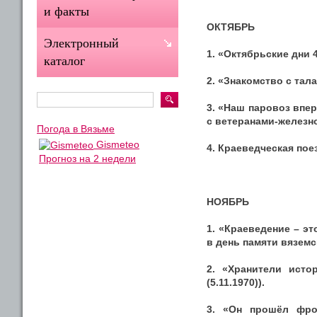
и факты
ОКТЯБРЬ
Электронный
1. «Октябрьские дни 
каталог
2. «Знакомство с тал
3. «Наш паровоз впер
с ветеранами-железн
Погода в Вязьме
Gismeteo
4. Краеведческая пое
Прогноз на 2 недели
НОЯБРЬ
1. «Краеведение – э
в день памяти вяземс
2. «Хранители исто
(5.11.1970)).
3. «Он прошёл фро