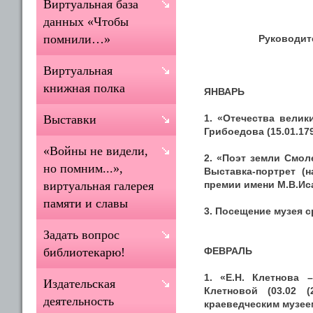
Виртуальная база
данных «Чтобы
помнили…»
Руководит
Виртуальная
книжная полка
ЯНВАРЬ
1. «Отечества велик
Выставки
Грибоедова (15.01.179
«Войны не видели,
2. «Поэт земли Смоле
но помним...»,
Выставка-портрет (
премии имени М.В.Ис
виртуальная галерея
памяти и славы
3. Посещение музея с
Задать вопрос
ФЕВРАЛЬ
библиотекарю!
1. «Е.Н. Клетнова
Издательская
Клетновой (03.02 (
деятельность
краеведческим музее