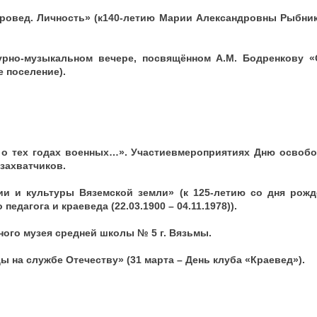
уровед. Личность» (к140-летию Марии Александровны Рыбнико
турно-музыкальном вечере, посвящённом А.М. Бодренкову «
 поселение).
 о тех годах военных…». Участиевмероприятиях Дню освоб
захватчиков.
ии и культуры Вяземской земли» (к 125-летию со дня рож
педагога и краеведа (22.03.1900 – 04.11.1978)).
ого музея средней школы № 5 г. Вязьмы.
ы на службе Отечеству» (31 марта – День клуба «Краевед»).