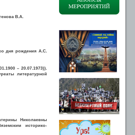
енова В.А.
со дня рождения А.С.
.1900 – 20.07.1973)).
уреаты литературной
атерины Николаевны
Вяземским историко-