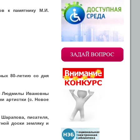
ов к памятнику М.И.
нных 80-летию со дня
ния Людмилы Ивановны
ми артистки (с. Новое
 Шарапова, писателя,
ятной доски земляку и