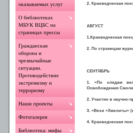
2. Краеведческая поез
оказываемых услуг
О библиотеках
МБУК ВЦБС на
АВГУСТ
страницах прессы
1.Краеведческая поез
Гражданская
2. По страницам журн
оборона и
чрезвычайные
ситуации.
СЕНТЯБРЬ
Противодействие
1. «По следам вел
экстремизму и
Освобождения Смоле
терроризму
2. Участие в научно-
Наши проекты
3. «Вехи «Хмелиты» (
Фотогалерея
4. Краеведческая пое
Библиотека: мифы