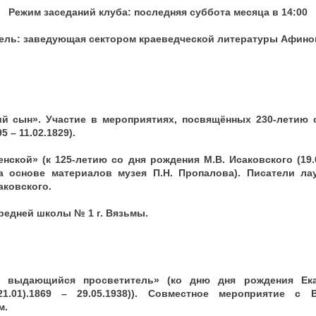
Режим заседаний клуба: последняя суббота месяца в 14:00
ель: заведующая сектором краеведческой литературы Афиног
ий сын». Участие в мероприятиях, посвящённых 230-летию 
5 – 11.02.1829).
нской» (к 125-летию со дня рождения М.В. Исаковского (19.01
на основе материалов музея П.Н. Пропалова). Писатели ла
аковского.
редней школы № 1 г. Вязьмы.
 – выдающийся просветитель» (ко дню дня рождения Ек
21.01).1869 – 29.05.1938)). Совместное мероприятие с 
м.