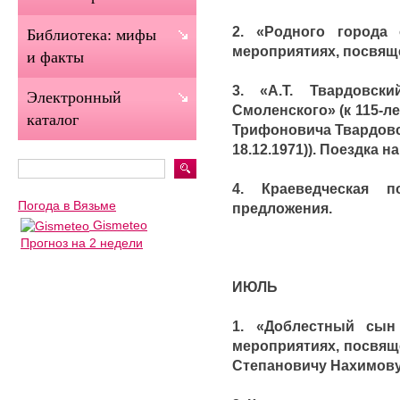
2. «Родного города 
Библиотека: мифы
мероприятиях, посвящё
и факты
3. «А.Т. Твардовс
Электронный
Смоленского» (к 115-л
каталог
Трифоновича Твардовско
18.12.1971)). Поездка н
4. Краеведческая 
Погода в Вязьме
предложения.
Gismeteo
Прогноз на 2 недели
ИЮЛЬ
1. «Доблестный сын
мероприятиях, посвящ
Степановичу Нахимову (5