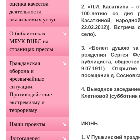
оценка качества
2. «Л.И. Касаткина – 
деятельности
100-летию со дня 
оказываемых услуг
Касаткиной, народно
22.02.2012)). Встреча
О библиотеках
село).
МБУК ВЦБС на
3. «Болел душою за
страницах прессы
рождения Сергея Фе
публициста, обществен
Гражданская
9.07.1911). Открыт
оборона и
посещение д. Сосновка
чрезвычайные
ситуации.
4. Выездное заседание
Противодействие
Клетновой (субботник 
экстремизму и
терроризму
ИЮНЬ
Наши проекты
1. V Пушкинский праздни
Фотогалерея