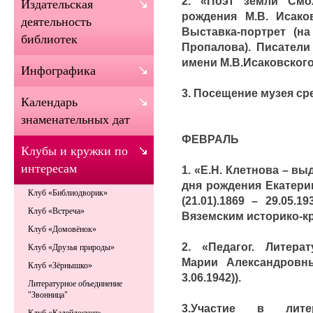
2. «Поэт земли Смо
Издательская
рождения М.В. Исаковс
деятельность
Выставка-портрет (на
библиотек
Пропалова). Писатели
имени М.В.Исаковского
Инфографика
3. Посещение музея ср
Календарь
знаменательных дат
ФЕВРАЛЬ
Клубы и кружки по
интересам
1. «Е.Н. Клетнова – в
дня рождения Екатери
Клуб «Библиодворик»
(21.01).1869 – 29.05.
Клуб «Встреча»
Вяземским историко-к
Клуб «Домовёнок»
2. «Педагог. Литерат
Клуб «Друзья природы»
Марии Александровны
Клуб «Зёрнышко»
3.06.1942)).
Литературное объединение
"Звонница"
3.Участие в литер