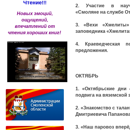
Чтение!
!!
2. Участие в науч
«Смоляне на службе От
Новых эмоций,
ощущений,
3. «Вехи «Хмелиты»
впечатлений от
заповедника «Хмелита» 
чтения хороших книг!
4. Краеведческая 
предложения.
ОКТЯБРЬ
1. «Октябрьские дни 
подвига на вяземской з
2. «Знакомство с тала
Дмитриевича Папанова
3. «Наш паровоз вперё