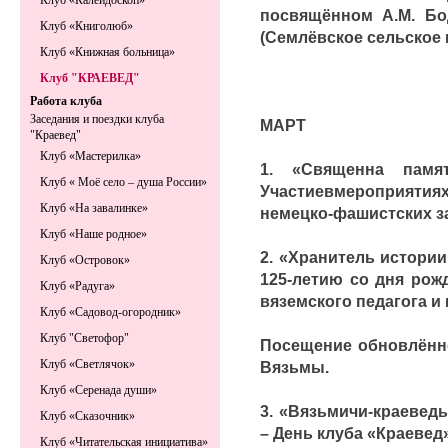
Клуб «Калейдоскоп»
посвящённом А.М. Бо
Клуб «Книголюб»
(Семлёвское сельское 
Клуб «Книжная больница»
Клуб "КРАЕВЕД"
Работа клуба
Заседания и поездки клуба
МАРТ
"Краевед"
Клуб «Мастерилка»
1. «Священна памя
Клуб « Моё село – душа России»
Участиевмероприятиях
Клуб «На завалинке»
немецко-фашистских з
Клуб «Наше родное»
2. «Хранитель истории
Клуб «Островок»
125-летию со дня рож
Клуб «Радуга»
вяземского педагога и к
Клуб «Садовод-огородник»
Клуб "Светофор"
Посещение обновлённо
Клуб «Светлячок»
Вязьмы.
Клуб «Серенада души»
3. «Вязьмичи-краеведы
Клуб «Сказочник»
– День клуба «Краевед»
Клуб «Читательская инициатива»