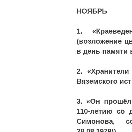
НОЯБРЬ
1. «Краевед
(возложение ц
в день памяти 
2. «Хранители
Вяземского исто
3. «Он прошё
110-летию со 
Симонова, со
28.08.1979)).