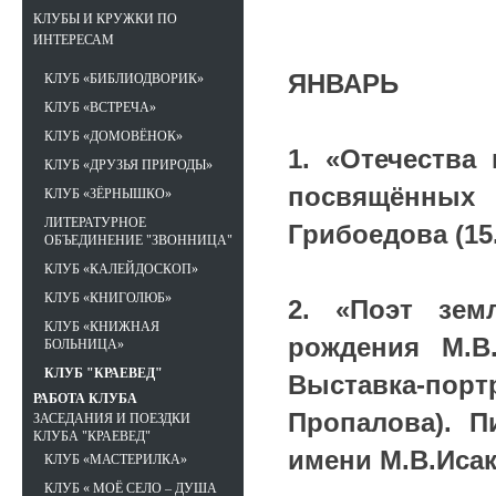
КЛУБЫ И КРУЖКИ ПО
ИНТЕРЕСАМ
ЯНВАРЬ
КЛУБ «БИБЛИОДВОРИК»
КЛУБ «ВСТРЕЧА»
КЛУБ «ДОМОВЁНОК»
1. «Отечества
КЛУБ «ДРУЗЬЯ ПРИРОДЫ»
посвящённых
КЛУБ «ЗЁРНЫШКО»
ЛИТЕРАТУРНОЕ
Грибоедова (15.
ОБЪЕДИНЕНИЕ "ЗВОННИЦА"
КЛУБ «КАЛЕЙДОСКОП»
КЛУБ «КНИГОЛЮБ»
2. «Поэт зем
КЛУБ «КНИЖНАЯ
рождения М.В. 
БОЛЬНИЦА»
КЛУБ "КРАЕВЕД"
Выставка-порт
РАБОТА КЛУБА
Пропалова). П
ЗАСЕДАНИЯ И ПОЕЗДКИ
КЛУБА "КРАЕВЕД"
имени М.В.Исак
КЛУБ «МАСТЕРИЛКА»
КЛУБ « МОЁ СЕЛО – ДУША