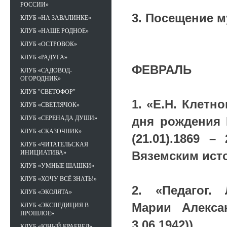
РОССИИ»
3. Посещение м
КЛУБ «НА ЗАВАЛИНКЕ»
КЛУБ «НАШЕ РОДНОЕ»
КЛУБ «ОСТРОВОК»
КЛУБ «РАДУГА»
ФЕВРАЛЬ
КЛУБ «САДОВОД-
ОГОРОДНИК»
КЛУБ "СВЕТОФОР"
1. «Е.Н. Клет
КЛУБ «СВЕТЛЯЧОК»
дня рождения 
КЛУБ «СЕРЕНАДА ДУШИ»
КЛУБ «СКАЗОЧНИК»
(21.01).1869 –
КЛУБ «ЧИТАТЕЛЬСКАЯ
Вяземским ист
ИНИЦИАТИВА»
КЛУБ «УМНЫЕ ШАШКИ»
КЛУБ «ХОЧУ ВСЁ ЗНАТЬ!»
2. «Педагог. 
КЛУБ «ЭКОЛЯТА»
Марии Алекса
КЛУБ «ЭКСПЕДИЦИЯ В
ПРОШЛОЕ»
3.06.1942)).
КЛУБ «ЮНЫЙ КРАЕВЕД»