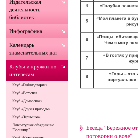
Издательская
4
«Голубая планета
деятельность
библиотек
«Моя планета в бу
5
рису
Инфографика
«Птицы, обитающи
6
Чем я могу пом
Календарь
знаменательных дат
«В гостях у пр
7
жур
Клубы и кружки по
«Горы – это 
интересам
8
виртуальное 
Клуб «Библиодворик»
Клуб «Встреча»
Клуб «Домовёнок»
Клуб «Друзья природы»
Клуб «Зёрнышко»
Литературное объединение
Беседа "Бережное о
"Звонница"
поговорки о воде"