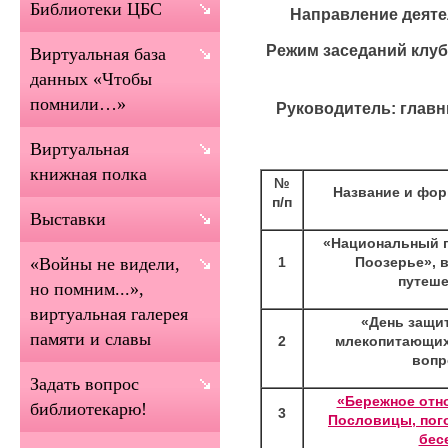
Библиотеки ЦБС
Направление деяте
Режим заседаний клуб
Виртуальная база
данных «Чтобы
помнили…»
Руководитель: глав
Виртуальная
книжная полка
№
Название и фор
п/п
Выставки
«Национальный п
1
Поозерье», 
«Войны не видели,
путеше
но помним...»,
виртуальная галерея
«День защи
памяти и славы
2
млекопитающих
воп
Задать вопрос
«Бережное отно
библиотекарю!
3
Пословицы, пого
бес