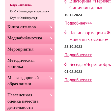
Викторина «Перелет
Клуб «Эколята»
Синичкин день»
Клуб «Экспедиция в прошлое»
19.11.2023
Клуб «Юный краевед»
Подробнее>>>
Книга отзывов
Час информации «Ж
Медиабиблиотека
животных осенью»
23.10.2023
Мероприятия
Подробнее>>>
Методическая
Беседа «Через добры
копилка
01.02.2023
Мы за здоровый
Подробнее>>>
образ жизни
Независимая
оценка качества
деятельности