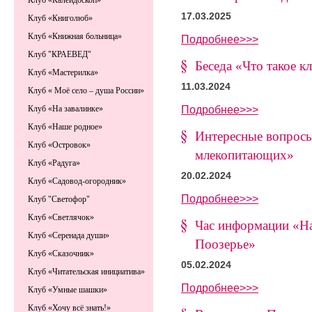
Клуб «Калейдоскоп»
17.03.2025
Клуб «Книголюб»
Клуб «Книжная больница»
Подробнее>>>
Клуб "КРАЕВЕД"
Беседа «Что такое к
Клуб «Мастерилка»
11.03.2024
Клуб « Моё село – душа России»
Подробнее>>>
Клуб «На завалинке»
Клуб «Наше родное»
Интересные вопрос
Клуб «Островок»
млекопитающих»
Клуб «Радуга»
20.02.2024
Клуб «Садовод-огородник»
Подробнее>>>
Клуб "Светофор"
Клуб «Светлячок»
Час информации «Н
Клуб «Серенада души»
Поозерье»
Клуб «Сказочник»
05.02.2024
Клуб «Читательская инициатива»
Подробнее>>>
Клуб «Умные шашки»
Клуб «Хочу всё знать!»