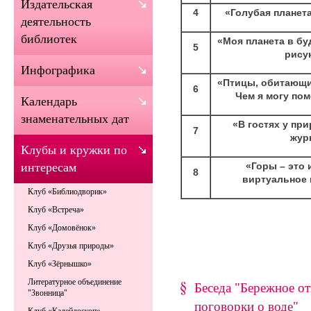
Издательская
4
«Голубая планета
деятельность
библиотек
«Моя планета в бу
5
рису
Инфографика
«Птицы, обитающи
6
Чем я могу пом
Календарь
знаменательных дат
«В гостях у пр
7
жур
Клубы и кружки по
«Горы – это 
интересам
8
виртуальное 
Клуб «Библиодворик»
Клуб «Встреча»
Клуб «Домовёнок»
Клуб «Друзья природы»
Клуб «Зёрнышко»
Литературное объединение
Беседа "Бережное о
"Звонница"
поговорки о воде"