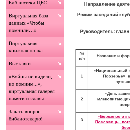
Библиотеки ЦБС
Направление деяте
Режим заседаний клуб
Виртуальная база
данных «Чтобы
помнили…»
Руководитель: глав
Виртуальная
книжная полка
№
Название и фор
п/п
Выставки
«Национальный п
1
Поозерье», 
«Войны не видели,
путеше
но помним...»,
виртуальная галерея
«День защи
памяти и славы
2
млекопитающих
воп
Задать вопрос
«Бережное отно
библиотекарю!
3
Пословицы, пого
бес