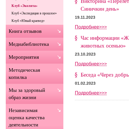
Викторина «Перелет
Клуб «Эколята»
Синичкин день»
Клуб «Экспедиция в прошлое»
19.11.2023
Клуб «Юный краевед»
Подробнее>>>
Книга отзывов
Час информации «Ж
Медиабиблиотека
животных осенью»
23.10.2023
Мероприятия
Подробнее>>>
Методическая
Беседа «Через добры
копилка
01.02.2023
Мы за здоровый
Подробнее>>>
образ жизни
Независимая
оценка качества
деятельности