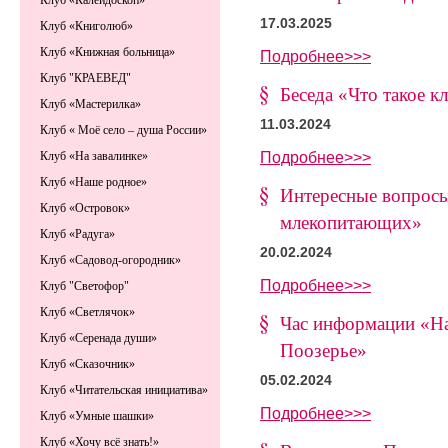
Клуб «Калейдоскоп»
17.03.2025
Клуб «Книголюб»
Клуб «Книжная больница»
Подробнее>>>
Клуб "КРАЕВЕД"
Беседа «Что такое к
Клуб «Мастерилка»
11.03.2024
Клуб « Моё село – душа России»
Подробнее>>>
Клуб «На завалинке»
Клуб «Наше родное»
Интересные вопрос
Клуб «Островок»
млекопитающих»
Клуб «Радуга»
20.02.2024
Клуб «Садовод-огородник»
Подробнее>>>
Клуб "Светофор"
Клуб «Светлячок»
Час информации «Н
Клуб «Серенада души»
Поозерье»
Клуб «Сказочник»
05.02.2024
Клуб «Читательская инициатива»
Подробнее>>>
Клуб «Умные шашки»
Клуб «Хочу всё знать!»