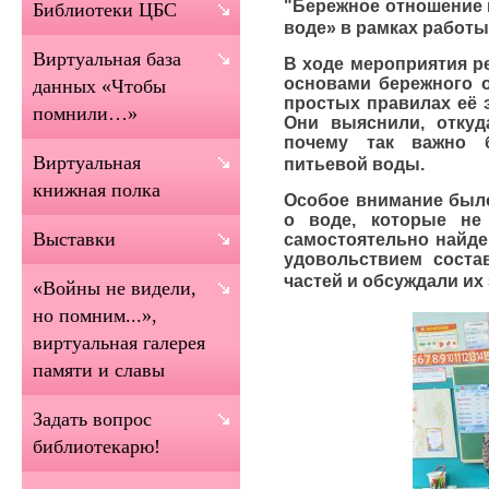
"Бережное отношение 
Библиотеки ЦБС
воде» в рамках работы
Виртуальная база
В ходе мероприятия р
основами бережного о
данных «Чтобы
простых правилах её 
помнили…»
Они выяснили, откуд
почему так важно 
Виртуальная
питьевой воды.
книжная полка
Особое внимание был
о воде, которые не
Выставки
самостоятельно найден
удовольствием соста
частей и обсуждали их
«Войны не видели,
но помним...»,
виртуальная галерея
памяти и славы
Задать вопрос
библиотекарю!