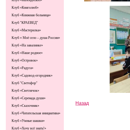
Клуб «Калейдоскоп»
Клуб «Книголюб»
Клуб «Книжная больница»
Клуб "КРАЕВЕД"
Клуб «Мастерилка»
Клуб « Моё село – душа России»
Клуб «На завалинке»
Клуб «Наше родное»
Клуб «Островок»
Клуб «Радуга»
Клуб «Садовод-огородник»
Клуб "Светофор"
Клуб «Светлячок»
Клуб «Серенада души»
Назад
Клуб «Сказочник»
Клуб «Читательская инициатива»
Клуб «Умные шашки»
Клуб «Хочу всё знать!»