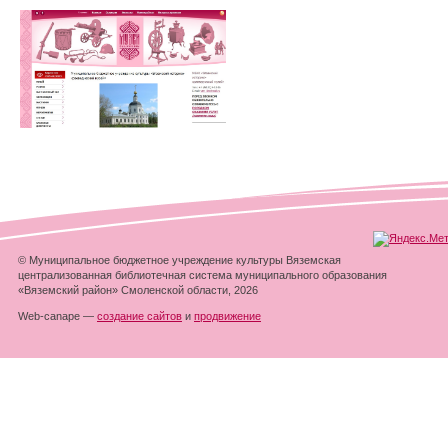
© Муниципальное бюджетное учреждение культуры Вяземская
централизованная библиотечная система муниципального образования
«Вяземский район» Смоленской области, 2026
Web-canape —
создание сайтов
и
продвижение