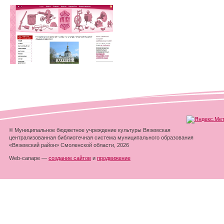
© Муниципальное бюджетное учреждение культуры Вяземская
централизованная библиотечная система муниципального образования
«Вяземский район» Смоленской области, 2026
Web-canape —
создание сайтов
и
продвижение