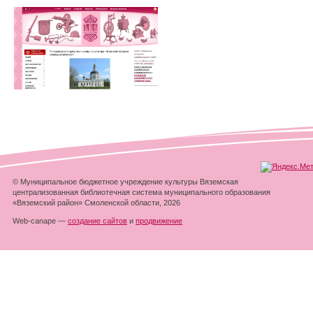
© Муниципальное бюджетное учреждение культуры Вяземская
централизованная библиотечная система муниципального образования
«Вяземский район» Смоленской области, 2026
Web-canape —
создание сайтов
и
продвижение