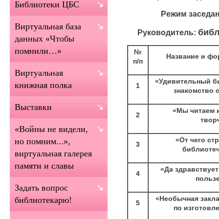
Библиотеки ЦБС
Режим заседан
Виртуальная база
библ
Руководитель:
данных «Чтобы
помнили…»
№
Название и фо
п/п
Виртуальная
«Удивительный б
книжная полка
1
знакомство 
Выставки
«Мы читаем и
2
твор
«Войны не видели,
«От чего стр
но помним...»,
3
библиотеч
виртуальная галерея
памяти и славы
«Да здравствует 
4
пользе
Задать вопрос
«Необычная закла
библиотекарю!
5
по изготовл