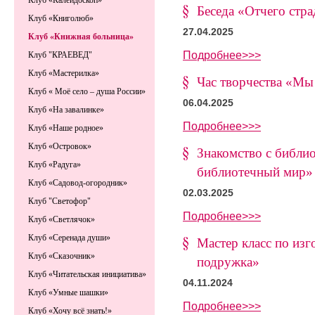
Клуб «Калейдоскоп»
Беседа «Отчего стра
Клуб «Книголюб»
27.04.2025
Клуб «Книжная больница»
Подробнее>>>
Клуб "КРАЕВЕД"
Клуб «Мастерилка»
Час творчества «Мы
Клуб « Моё село – душа России»
06.04.2025
Клуб «На завалинке»
Подробнее>>>
Клуб «Наше родное»
Клуб «Островок»
Знакомство с библи
Клуб «Радуга»
библиотечный мир»
Клуб «Садовод-огородник»
02.03.2025
Клуб "Светофор"
Подробнее>>>
Клуб «Светлячок»
Клуб «Серенада души»
Мастер класс по из
Клуб «Сказочник»
подружка»
Клуб «Читательская инициатива»
04.11.2024
Клуб «Умные шашки»
Подробнее>>>
Клуб «Хочу всё знать!»