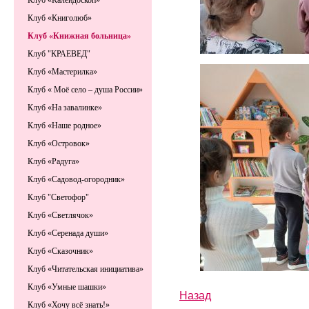
Клуб «Калейдоскоп»
Клуб «Книголюб»
Клуб «Книжная больница»
Клуб "КРАЕВЕД"
Клуб «Мастерилка»
Клуб « Моё село – душа России»
Клуб «На завалинке»
Клуб «Наше родное»
Клуб «Островок»
Клуб «Радуга»
Клуб «Садовод-огородник»
Клуб "Светофор"
Клуб «Светлячок»
Клуб «Серенада души»
Клуб «Сказочник»
Клуб «Читательская инициатива»
Клуб «Умные шашки»
Назад
Клуб «Хочу всё знать!»