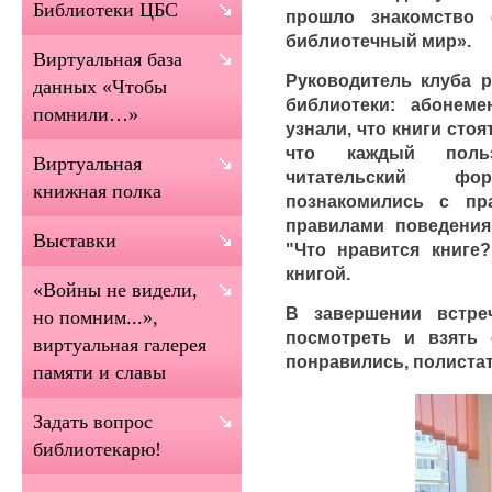
Библиотеки ЦБС
прошло знакомство 
библиотечный мир».
Виртуальная база
Руководитель клуба р
данных «Чтобы
библиотеки: абонеме
помнили…»
узнали, что книги стоя
что каждый польз
Виртуальная
читательский фо
книжная полка
познакомились с пр
правилами поведени
Выставки
"Что нравится книге
книгой.
«Войны не видели,
В завершении встре
но помним...»,
посмотреть и взять 
виртуальная галерея
понравились, полиста
памяти и славы
Задать вопрос
библиотекарю!