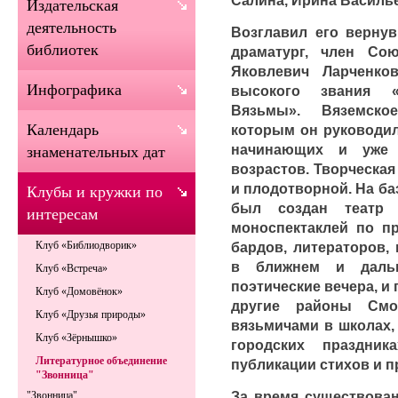
Издательская
деятельность
Возглавил его верну
библиотек
драматург, член Со
Яковлевич Ларченко
Инфографика
высокого звания «
Вязьмы». Вяземско
Календарь
которым он руководил
начинающих и уже 
знаменательных дат
возрастов. Творческа
и плодотворной. На ба
Клубы и кружки по
был создан театр 
интересам
моноспектаклей по пр
бардов, литераторов,
Клуб «Библиодворик»
в ближнем и даль
Клуб «Встреча»
поэтические вечера, и
Клуб «Домовёнок»
другие районы Смо
Клуб «Друзья природы»
вязьмичами в школах,
Клуб «Зёрнышко»
городских праздник
Литературное объединение
публикации стихов и п
"Звонница"
За время существован
"Звонница"