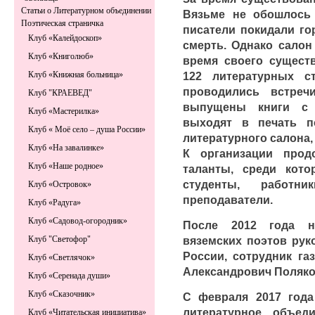
Статьи о Литературном объединении
Вязьме не обошлось 
Поэтическая страничка
писатели покидали гор
Клуб «Калейдоскоп»
смерть. Однако салон
Клуб «Книголюб»
время своего сущест
122 литературных с
Клуб «Книжная больница»
проводились встреч
Клуб "КРАЕВЕД"
выпущены книги с 
Клуб «Мастерилка»
выходят в печать п
Клуб « Моё село – душа России»
литературного салона,
Клуб «На завалинке»
К организации прод
Клуб «Наше родное»
таланты, среди кот
студенты, работн
Клуб «Островок»
преподаватели.
Клуб «Радуга»
Клуб «Садовод-огородник»
После 2012 года н
вяземских поэтов рук
Клуб "Светофор"
России, сотрудник га
Клуб «Светлячок»
Александрович Поляко
Клуб «Серенада души»
Клуб «Сказочник»
С февраля 2017 года
литературное объеди
Клуб «Читательская инициатива»