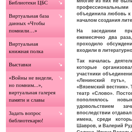
многие из них не был
Библиотеки ЦБС
профессиональными 
объединила любовь к 
Виртуальная база
началом создания лит
данных «Чтобы
помнили…»
На заседании при
ежемесячно два раза
проходило обсуждени
Виртуальная
входили в литературн
книжная полка
Так началась деятел
Выставки
которые организов
участники объединени
«Войны не видели,
«Ленинский путь», 
но помним...»,
«Вяземский вестник».
виртуальная галерея
театр «Слово». Посто
пополнялось нов
памяти и славы
удовольствием з
впоследствии отдавал
Задать вопрос
имена, среди котор
библиотекарю!
Шавров, и Валерий Ру
Салина, Ирина Василье