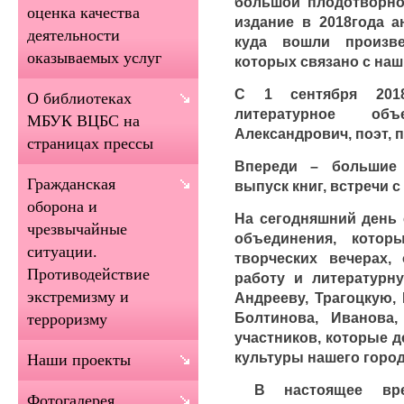
большой плодотворно
оценка качества
издание в 2018года а
деятельности
куда вошли произве
оказываемых услуг
которых связано с наш
С 1 сентября 2018
О библиотеках
литературное об
МБУК ВЦБС на
Александрович, поэт, п
страницах прессы
Впереди – большие 
Гражданская
выпуск книг, встречи 
оборона и
На сегодняшний день 
чрезвычайные
объединения, котор
ситуации.
творческих вечерах,
Противодействие
работу и литературн
экстремизму и
Андрееву, Трагоцкую, 
Болтинова, Иванова,
терроризму
участников, которые 
культуры нашего горо
Наши проекты
В настоящее врем
Фотогалерея