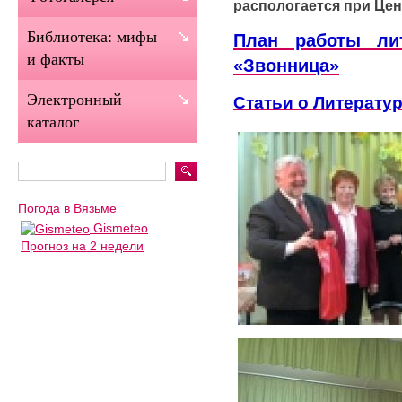
распологается при Це
Библиотека: мифы
План работы лит
и факты
«Звонница»
Электронный
Статьи о Литерату
каталог
Погода в Вязьме
Gismeteo
Прогноз на 2 недели