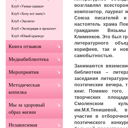
возглавлял всесторо
Клуб «Умные шашки»
композитор, лауреат 
Клуб «Хочу всё знать!»
Союза писателей и
Клуб «Эколята»
настоятель храма По
Клуб «Экспедиция в прошлое»
гражданин Вязьмы
Клименков. Это был тр
Клуб «Юный краевед»
литературного объ
Книга отзывов
корифеев, так и но
самобытностью.
Медиабиблиотека
Занимаются вяземски
Мероприятия
библиотеке – литер
заседания литературн
поэтические вечера, 
Методическая
книг. Помимо того
копилка
творческих площад
Смоленском куль
Мы за здоровый
им.М.К.Тенишевой, 
образ жизни
участие в отборочно
поэтического конк
Независимая