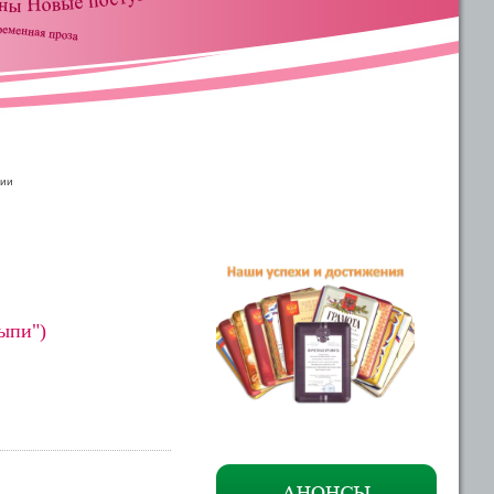
нии
ыпи")