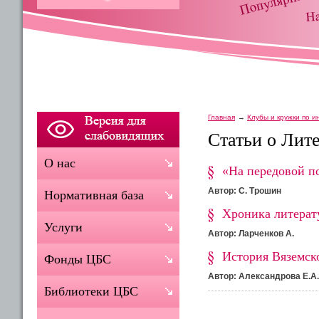
Главная
Клубы и кружки по 
Статьи о Лит
О нас
«На передовой п
Автор: С. Трошин
Нормативная база
Хроника литерату
Услуги
Автор: Ларченков А.
История Вяземск
Фонды ЦБС
Автор: Александрова Е.А
Библиотеки ЦБС