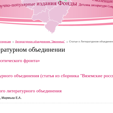
интересам
Литературное объединение "Звонница"
Статьи о Литературном объедине
ературном объединении
оэтического фронта»
рного объединения (статья из сборника "Вяземские росс
ого литературного объединения
., Мармыш Е.А.