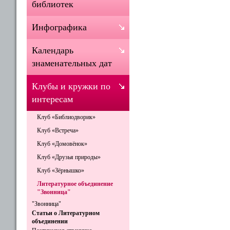
библиотек
Инфографика
Календарь
знаменательных дат
Клубы и кружки по
интересам
Клуб «Библиодворик»
Клуб «Встреча»
Клуб «Домовёнок»
Клуб «Друзья природы»
Клуб «Зёрнышко»
Литературное объединение
"Звонница"
"Звонница"
Статьи о Литературном
объединении