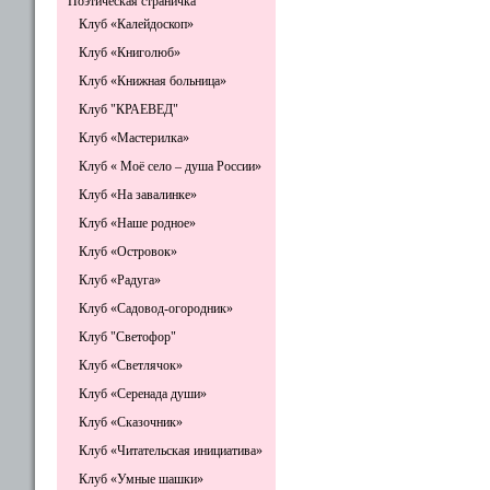
Поэтическая страничка
Клуб «Калейдоскоп»
Клуб «Книголюб»
Клуб «Книжная больница»
Клуб "КРАЕВЕД"
Клуб «Мастерилка»
Клуб « Моё село – душа России»
Клуб «На завалинке»
Клуб «Наше родное»
Клуб «Островок»
Клуб «Радуга»
Клуб «Садовод-огородник»
Клуб "Светофор"
Клуб «Светлячок»
Клуб «Серенада души»
Клуб «Сказочник»
Клуб «Читательская инициатива»
Клуб «Умные шашки»