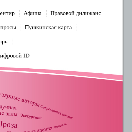
ентир
Афиша
Правовой дилижанс
опросы
Пушкинская карта
арь
Цифровой ID