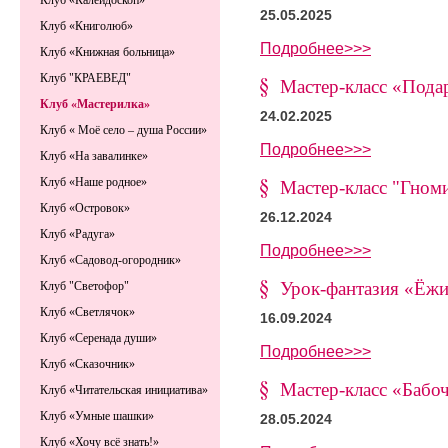
Клуб «Калейдоскоп»
25.05.2025
Клуб «Книголюб»
Подробнее>>>
Клуб «Книжная больница»
Клуб "КРАЕВЕД"
Мастер-класс «Пода
Клуб «Мастерилка»
24.02.2025
Клуб « Моё село – душа России»
Подробнее>>>
Клуб «На завалинке»
Клуб «Наше родное»
Мастер-класс "Гном
Клуб «Островок»
26.12.2024
Клуб «Радуга»
Подробнее>>>
Клуб «Садовод-огородник»
Урок-фантазия «Ёж
Клуб "Светофор"
Клуб «Светлячок»
16.09.2024
Клуб «Серенада души»
Подробнее>>>
Клуб «Сказочник»
Мастер-класс «Бабо
Клуб «Читательская инициатива»
Клуб «Умные шашки»
28.05.2024
Клуб «Хочу всё знать!»