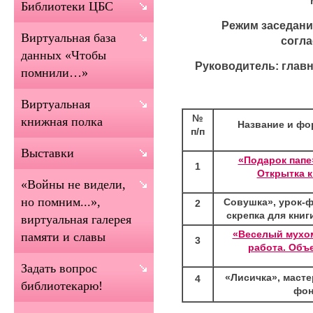
Библиотеки ЦБС
Режим заседани
Виртуальная база
согл
данных «Чтобы
Руководитель: глав
помнили…»
Виртуальная
№
книжная полка
Название и фо
п/п
Выставки
«Подарок папе»
1
Открытка к
«Войны не видели,
но помним...»,
Совушка», урок-ф
2
скрепка для книг
виртуальная галерея
«Веселый мухом
памяти и славы
3
работа. Объ
Задать вопрос
«Лисичка», масте
4
библиотекарю!
фон