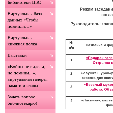
Библиотеки ЦБС
Режим заседани
Виртуальная база
согл
данных «Чтобы
Руководитель: глав
помнили…»
Виртуальная
№
книжная полка
Название и фо
п/п
Выставки
«Подарок папе»
1
Открытка к
«Войны не видели,
но помним...»,
Совушка», урок-ф
2
скрепка для книг
виртуальная галерея
«Веселый мухом
памяти и славы
3
работа. Объ
Задать вопрос
«Лисичка», масте
4
библиотекарю!
фон