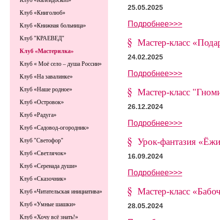
Клуб «Калейдоскоп»
25.05.2025
Клуб «Книголюб»
Подробнее>>>
Клуб «Книжная больница»
Клуб "КРАЕВЕД"
Мастер-класс «Пода
Клуб «Мастерилка»
24.02.2025
Клуб « Моё село – душа России»
Подробнее>>>
Клуб «На завалинке»
Клуб «Наше родное»
Мастер-класс "Гном
Клуб «Островок»
26.12.2024
Клуб «Радуга»
Подробнее>>>
Клуб «Садовод-огородник»
Урок-фантазия «Ёж
Клуб "Светофор"
Клуб «Светлячок»
16.09.2024
Клуб «Серенада души»
Подробнее>>>
Клуб «Сказочник»
Мастер-класс «Бабо
Клуб «Читательская инициатива»
Клуб «Умные шашки»
28.05.2024
Клуб «Хочу всё знать!»