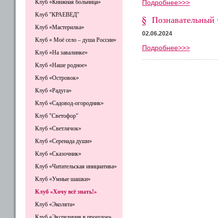
Подробнее>>>
Клуб «Книжная больница»
Клуб "КРАЕВЕД"
Познавательный 
Клуб «Мастерилка»
02.06.2024
Клуб « Моё село – душа России»
Подробнее>>>
Клуб «На завалинке»
Клуб «Наше родное»
Клуб «Островок»
Клуб «Радуга»
Клуб «Садовод-огородник»
Клуб "Светофор"
Клуб «Светлячок»
Клуб «Серенада души»
Клуб «Сказочник»
Клуб «Читательская инициатива»
Клуб «Умные шашки»
Клуб «Хочу всё знать!»
Клуб «Эколята»
Клуб «Экспедиция в прошлое»