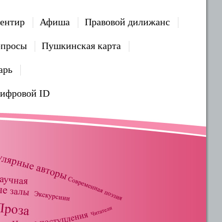
ентир
Афиша
Правовой дилижанс
опросы
Пушкинская карта
арь
Цифровой ID