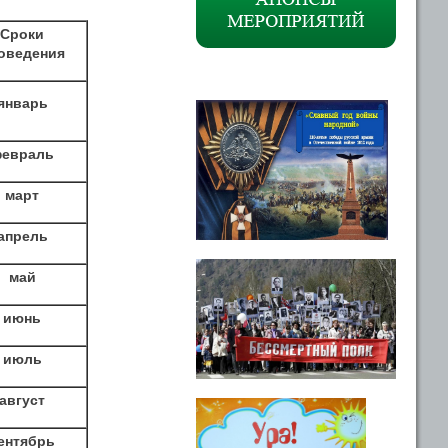
Сроки
оведения
январь
евраль
март
апрель
май
июнь
июль
август
ентябрь