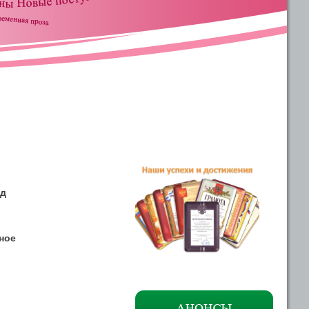
од
ное