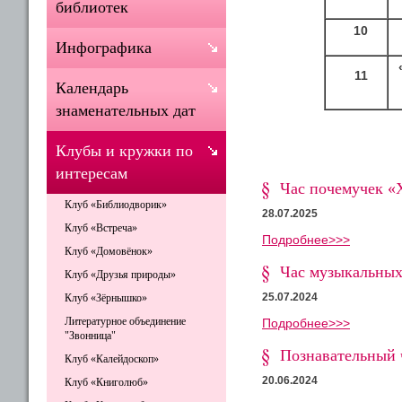
библиотек
10
Инфографика
11
Календарь
знаменательных дат
Клубы и кружки по
интересам
Час почемучек «Х
Клуб «Библиодворик»
28.07.2025
Клуб «Встреча»
Подробнее>>>
Клуб «Домовёнок»
Час музыкальных
Клуб «Друзья природы»
25.07.2024
Клуб «Зёрнышко»
Литературное объединение
Подробнее>>>
"Звонница"
Познавательный 
Клуб «Калейдоскоп»
20.06.2024
Клуб «Книголюб»