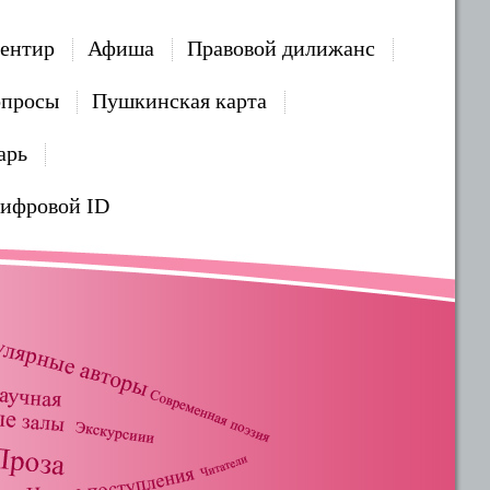
ентир
Афиша
Правовой дилижанс
опросы
Пушкинская карта
арь
Цифровой ID