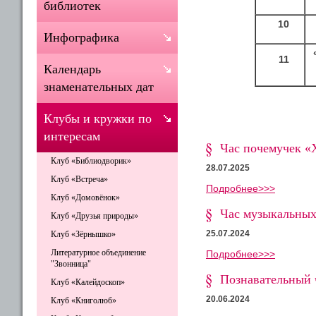
библиотек
10
Инфографика
11
Календарь
знаменательных дат
Клубы и кружки по
интересам
Час почемучек «Х
Клуб «Библиодворик»
28.07.2025
Клуб «Встреча»
Подробнее>>>
Клуб «Домовёнок»
Час музыкальных
Клуб «Друзья природы»
25.07.2024
Клуб «Зёрнышко»
Литературное объединение
Подробнее>>>
"Звонница"
Познавательный 
Клуб «Калейдоскоп»
20.06.2024
Клуб «Книголюб»