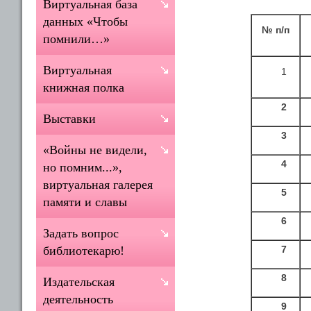
Виртуальная база
данных «Чтобы
№ п/п
помнили…»
Виртуальная
1
книжная полка
2
Выставки
3
«Войны не видели,
4
но помним...»,
виртуальная галерея
5
памяти и славы
6
Задать вопрос
7
библиотекарю!
8
Издательская
деятельность
9