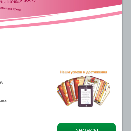
од
ное