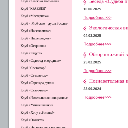
Беседа «Судьба 
Клуб «Книжная больница»
Клуб "КРАЕВЕД"
10.06.2025
Клуб «Мастерилка»
Подробнее>>>
Клуб « Моё село – душа России»
Экологическая в
Клуб «На завалинке»
04.03.2025
Клуб «Наше родное»
Подробнее>>>
Клуб «Островок»
Клуб «Радуга»
Обзор книжной 
Клуб «Садовод-огородник»
25.02.2025
Клуб "Светофор"
Подробнее>>>
Клуб «Светлячок»
Познавательная 
Клуб «Серенада души»
23.09.2024
Клуб «Сказочник»
Подробнее>>>
Клуб «Читательская инициатива»
Клуб «Умные шашки»
Клуб «Хочу всё знать!»
Клуб «Эколята»
Клуб «Экспедиция в прошлое»