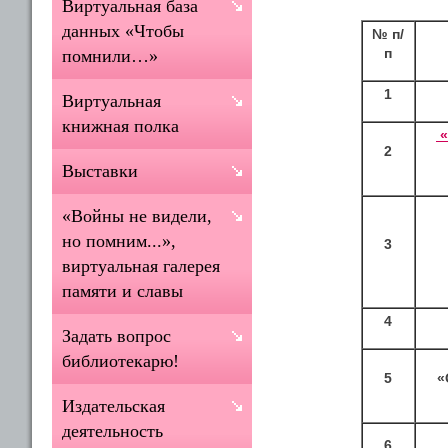
Виртуальная база
данных «Чтобы
№ п/
п
помнили…»
1
Виртуальная
книжная полка
«
2
Выставки
«Войны не видели,
но помним...»,
3
виртуальная галерея
памяти и славы
4
Задать вопрос
библиотекарю!
5
«
Издательская
деятельность
6