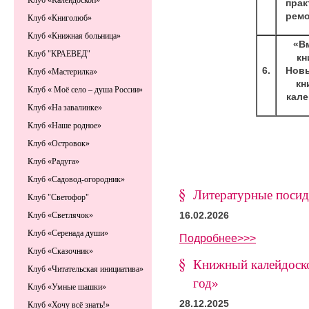
Клуб «Калейдоскоп»
прак
ремо
Клуб «Книголюб»
Клуб «Книжная больница»
«В
Клуб "КРАЕВЕД"
кн
6.
Новы
Клуб «Мастерилка»
кн
Клуб « Моё село – душа России»
кал
Клуб «На завалинке»
Клуб «Наше родное»
Клуб «Островок»
Клуб «Радуга»
Клуб «Садовод-огородник»
Литературные посид
Клуб "Светофор"
16.02.2026
Клуб «Светлячок»
Клуб «Серенада души»
Подробнее>>>
Клуб «Сказочник»
Книжный калейдоско
Клуб «Читательская инициатива»
год»
Клуб «Умные шашки»
28.12.2025
Клуб «Хочу всё знать!»