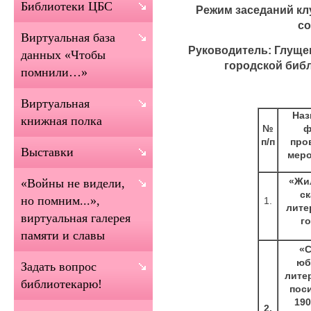
Библиотеки ЦБС
Режим заседаний клуб
со
Виртуальная база
Руководитель: Глущен
данных «Чтобы
городской биб
помнили…»
Виртуальная
Наз
книжная полка
№
ф
п/п
про
Выставки
меро
«Жи
«Войны не видели,
ск
но помним...»,
1.
лите
виртуальная галерея
г
памяти и славы
«С
юб
Задать вопрос
лите
библиотекарю!
пос
19
2.