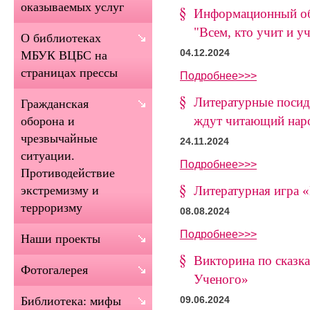
оказываемых услуг
Информационный об
"Всем, кто учит и у
О библиотеках
04.12.2024
МБУК ВЦБС на
страницах прессы
Подробнее>>>
Литературные посид
Гражданская
ждут читающий нар
оборона и
чрезвычайные
24.11.2024
ситуации.
Подробнее>>>
Противодействие
Литературная игра 
экстремизму и
терроризму
08.08.2024
Подробнее>>>
Наши проекты
Викторина по сказк
Фотогалерея
Ученого»
Библиотека: мифы
09.06.2024