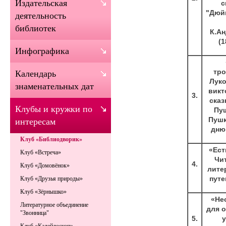
Издательская
с
"Дюй
деятельность
библиотек
К.А
(1
Инфографика
тро
Календарь
Лук
знаменательных дат
викт
3.
сказ
Клубы и кружки по
Пу
Пушк
интересам
дню
Клуб «Библиодворик»
«Ест
Клуб «Встреча»
Чи
4.
Клуб «Домовёнок»
лите
путе
Клуб «Друзья природы»
Клуб «Зёрнышко»
«Не
Литературное объединение
для 
"Звонница"
5.