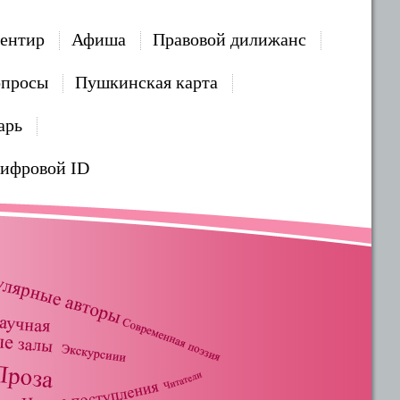
ентир
Афиша
Правовой дилижанс
опросы
Пушкинская карта
арь
Цифровой ID