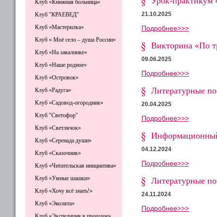
Урок-практикум 
Клуб «Книжная больница»
21.10.2025
Клуб "КРАЕВЕД"
Клуб «Мастерилка»
Подробнее>>>
Клуб « Моё село – душа России»
Викторина «По т
Клуб «На завалинке»
09.06.2025
Клуб «Наше родное»
Подробнее>>>
Клуб «Островок»
Литературные по
Клуб «Радуга»
Клуб «Садовод-огородник»
20.04.2025
Клуб "Светофор"
Подробнее>>>
Клуб «Светлячок»
Информационный 
Клуб «Серенада души»
04.12.2024
Клуб «Сказочник»
Подробнее>>>
Клуб «Читательская инициатива»
Клуб «Умные шашки»
Литературные по
Клуб «Хочу всё знать!»
24.11.2024
Клуб «Эколята»
Подробнее>>>
Клуб «Экспедиция в прошлое»