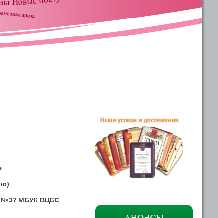
я
ию)
ой №37 МБУК ВЦБС