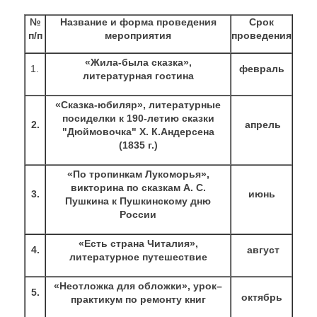
№
Название и форма проведения
Срок
п/п
мероприятия
проведения
«Жила-была сказка»,
1.
февраль
литературная гостина
«Сказка-юбиляр», литературные
посиделки к 190-летию сказки
2.
апрель
"Дюймовочка" Х. К.Андерсена
(1835 г.)
«По тропинкам Лукоморья»,
викторина по сказкам А. С.
3.
июнь
Пушкина к Пушкинскому дню
России
«Есть страна Читалия»,
4.
август
литературное путешествие
«Неотложка для обложки», урок–
5.
октябрь
практикум по ремонту книг