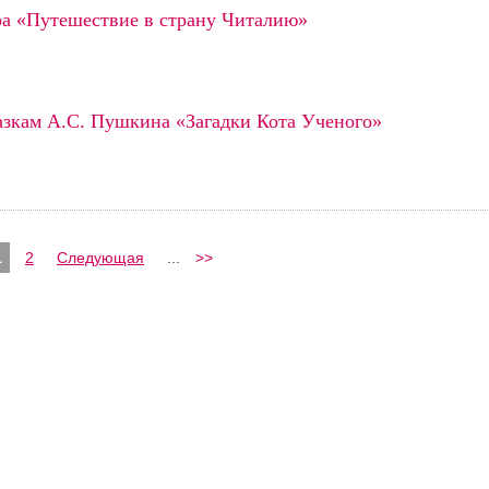
ра «Путешествие в страну Читалию»
азкам А.С. Пушкина «Загадки Кота Ученого»
1
2
Следующая
...
>>