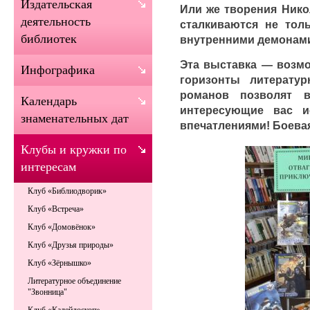
Издательская
Или же творения Нико
деятельность
сталкиваются не тол
библиотек
внутренними демонам
Эта выставка — возмо
Инфографика
горизонты литерату
романов позволят 
Календарь
интересующие вас и
знаменательных дат
впечатлениями! Боевая
Клубы и кружки по
интересам
Клуб «Библиодворик»
Клуб «Встреча»
Клуб «Домовёнок»
Клуб «Друзья природы»
Клуб «Зёрнышко»
Литературное объединение
"Звонница"