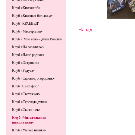
Клуб «Калейдоскоп»
Клуб «Книголюб»
Клуб «Книжная больница»
Клуб "КРАЕВЕД"
Назад
Клуб «Мастерилка»
Клуб « Моё село – душа России»
Клуб «На завалинке»
Клуб «Наше родное»
Клуб «Островок»
Клуб «Радуга»
Клуб «Садовод-огородник»
Клуб "Светофор"
Клуб «Светлячок»
Клуб «Серенада души»
Клуб «Сказочник»
Клуб «Читательская
инициатива»
Клуб «Умные шашки»