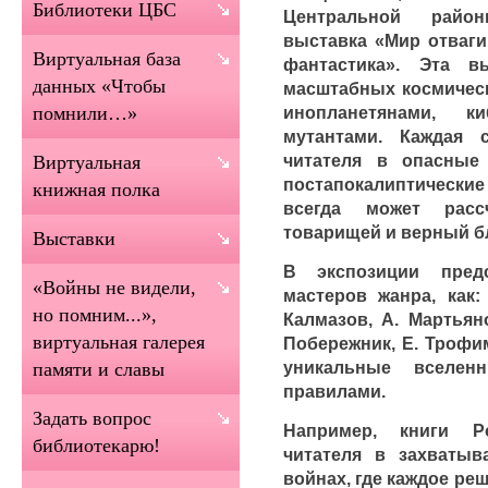
Библиотеки ЦБС
Центральной райо
выставка «Мир отваги
Виртуальная база
фантастика». Эта в
данных «Чтобы
масштабных космическ
инопланетянами, к
помнили…»
мутантами. Каждая 
читателя в опасные
Виртуальная
постапокалиптически
книжная полка
всегда может рас
товарищей и верный б
Выставки
В экспозиции пред
«Войны не видели,
мастеров жанра, как:
но помним...»,
Калмазов, А. Мартьяно
виртуальная галерея
Побережник, Е. Трофи
уникальные вселе
памяти и славы
правилами.
Задать вопрос
Например, книги Р
библиотекарю!
читателя в захваты
войнах, где каждое ре