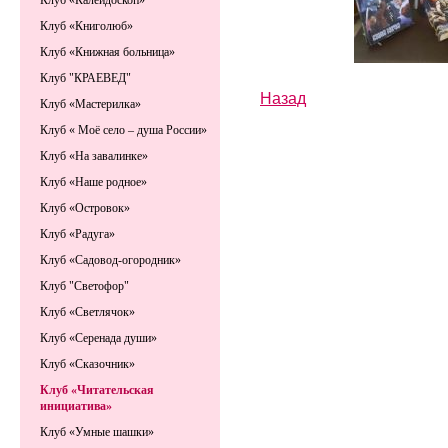
Клуб «Калейдоскоп»
Клуб «Книголюб»
Клуб «Книжная больница»
Клуб "КРАЕВЕД"
Назад
Клуб «Мастерилка»
Клуб « Моё село – душа России»
Клуб «На завалинке»
Клуб «Наше родное»
Клуб «Островок»
Клуб «Радуга»
Клуб «Садовод-огородник»
Клуб "Светофор"
Клуб «Светлячок»
Клуб «Серенада души»
Клуб «Сказочник»
Клуб «Читательская
инициатива»
Клуб «Умные шашки»