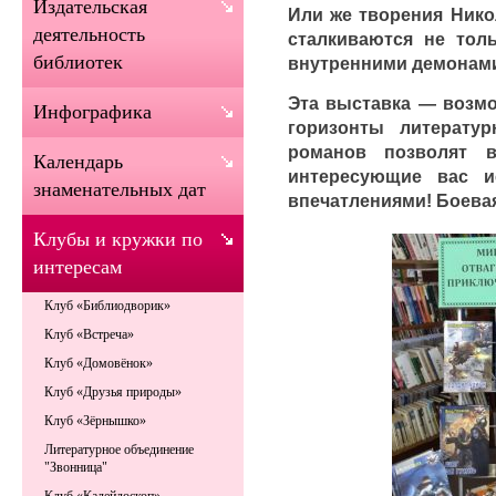
Издательская
Или же творения Нико
деятельность
сталкиваются не тол
библиотек
внутренними демонам
Эта выставка — возмо
Инфографика
горизонты литерату
романов позволят 
Календарь
интересующие вас и
знаменательных дат
впечатлениями! Боевая
Клубы и кружки по
интересам
Клуб «Библиодворик»
Клуб «Встреча»
Клуб «Домовёнок»
Клуб «Друзья природы»
Клуб «Зёрнышко»
Литературное объединение
"Звонница"