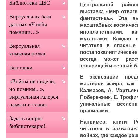
Библиотеки ЦБС
Центральной райо
выставка «Мир отваги
Виртуальная база
фантастика». Эта в
данных «Чтобы
масштабных космическ
инопланетянами, к
помнили…»
мутантами. Каждая 
читателя в опасные
Виртуальная
постапокалиптически
книжная полка
всегда может рас
товарищей и верный б
Выставки
В экспозиции пред
«Войны не видели,
мастеров жанра, как:
но помним...»,
Калмазов, А. Мартьяно
виртуальная галерея
Побережник, Е. Трофи
уникальные вселе
памяти и славы
правилами.
Задать вопрос
Например, книги Р
библиотекарю!
читателя в захваты
войнах, где каждое ре